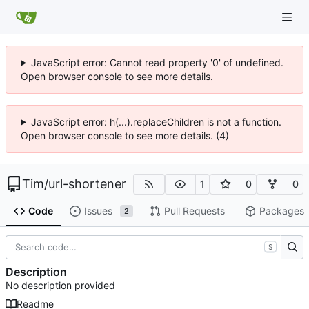
JavaScript error: Cannot read property '0' of undefined.
Open browser console to see more details.
JavaScript error: h(...).replaceChildren is not a function.
Open browser console to see more details. (4)
Tim
/
url-shortener
1
0
0
Code
Issues
Pull Requests
Packages
2
S
Description
No description provided
Readme