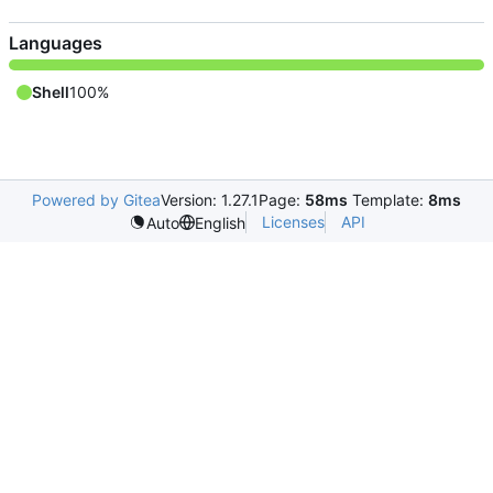
Languages
Shell
100%
Powered by Gitea
Version: 1.27.1
Page:
58ms
Template:
8ms
Licenses
API
Auto
English