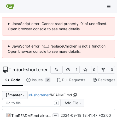
JavaScript error: Cannot read property '0' of undefined.
Open browser console to see more details.
JavaScript error: h(...).replaceChildren is not a function.
Open browser console to see more details.
Tim
/
url-shortener
1
0
0
Code
Issues
Pull Requests
Packages
2
url-shortener
/
README.md
master
Add File
T
...
Tim
2024-09-18 18:41:47 +02:00
README.md aktualisiert