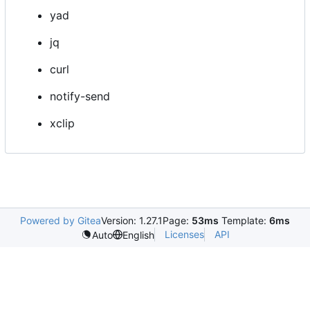
yad
jq
curl
notify-send
xclip
Powered by Gitea
Version: 1.27.1
Page:
53ms
Template:
6ms
Licenses
API
Auto
English