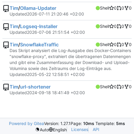
Tim
/
Ollama-Updater
Shell
0
0
0
Updated
2026-07-11 21:20:46 +02:00
Tim
/
Logseq-Installer
Shell
0
0
0
Updated
2026-07-06 21:51:54 +02:00
Tim
/
SnowflakeTraffic
Shell
0
0
0
Das Skript analysiert die Log-Ausgabe des Docker-Containers
"snowflake-proxy", extrahiert die übertragenen Datenmengen
und gibt eine Zusammenfassung der Download- und Upload-
Volumina sowie des Zeitraums der Log-Einträge aus.
Updated
2025-05-22 12:58:51 +02:00
Tim
/
url-shortener
Shell
0
0
0
Updated
2024-09-18 18:41:49 +02:00
Powered by Gitea
Version: 1.27.1
Page:
10ms
Template:
5ms
Licenses
API
Auto
English