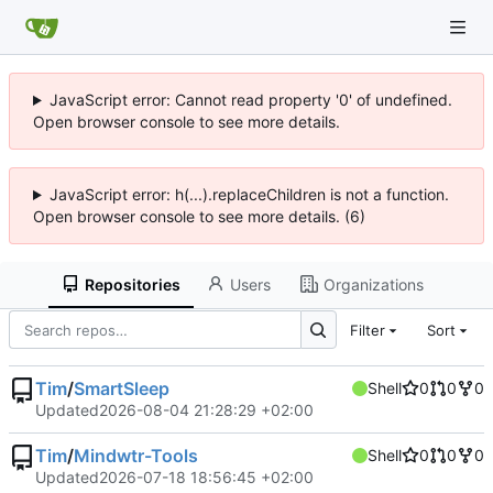
JavaScript error: Cannot read property '0' of undefined.
Open browser console to see more details.
JavaScript error: h(...).replaceChildren is not a function.
Open browser console to see more details. (6)
Repositories
Users
Organizations
Filter
Sort
Tim
/
SmartSleep
Shell
0
0
0
Updated
2026-08-04 21:28:29 +02:00
Tim
/
Mindwtr-Tools
Shell
0
0
0
Updated
2026-07-18 18:56:45 +02:00