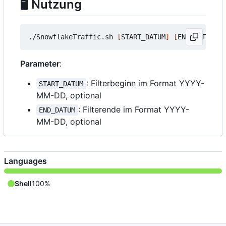
🖥 Nutzung
./SnowflakeTraffic.sh 
[
START_DATUM
]
[
END_DATUM
]
Parameter
:
: Filterbeginn im Format YYYY-
START_DATUM
MM-DD, optional
: Filterende im Format YYYY-
END_DATUM
MM-DD, optional
Languages
Shell
100%