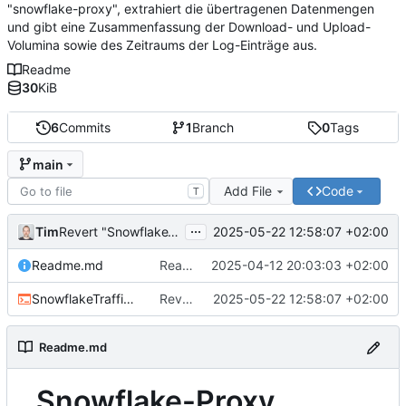
"snowflake-proxy", extrahiert die übertragenen Datenmengen
und gibt eine Zusammenfassung der Download- und Upload-
Volumina sowie des Zeitraums der Log-Einträge aus.
Readme
30
KiB
6
Commits
1
Branch
0
Tags
main
Add File
Code
T
...
Tim
2025-05-22 12:58:07 +02:00
Revert "SnowflakeTraffic.sh aktualisiert"
Readme.md
Readme.md aktualisiert
2025-04-12 20:03:03 +02:00
SnowflakeTraffic.sh
Revert "SnowflakeTraffic.sh aktualisiert"
2025-05-22 12:58:07 +02:00
Readme.md
Snowflake-Proxy