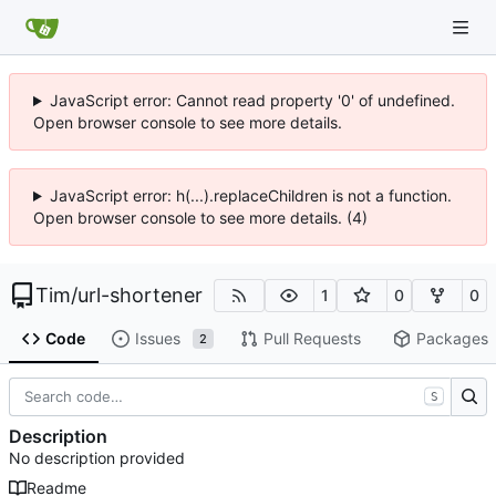
JavaScript error: Cannot read property '0' of undefined.
Open browser console to see more details.
JavaScript error: h(...).replaceChildren is not a function.
Open browser console to see more details. (4)
Tim
/
url-shortener
1
0
0
Code
Issues
Pull Requests
Packages
2
S
Description
No description provided
Readme