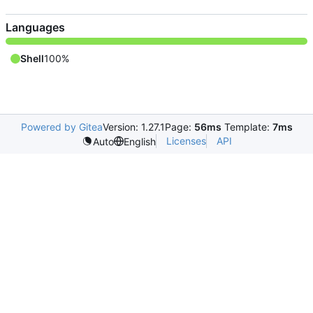
Languages
Shell
100%
Powered by Gitea
Version: 1.27.1
Page:
56ms
Template:
7ms
Licenses
API
Auto
English