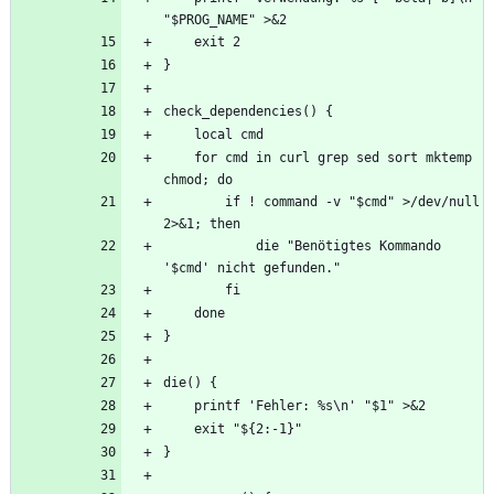
    for cmd in curl grep sed sort mktemp 
        if ! command -v "$cmd" >/dev/null 
            die "Benötigtes Kommando 