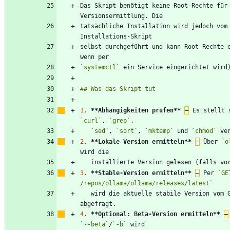
Das Skript benötigt keine Root-Rechte für 
tatsächliche Installation wird jedoch vom
selbst durchgeführt und kann Root-Rechte e
`systemctl`
1.
**Abhängigkeiten prüfen
**
–
`curl`
, 
`grep`
`sed`
, 
`sort`
, 
`mktemp`
 und 
`chmod`
2.
**Lokale Version ermitteln
**
–
 Über 
`o
3.
**Stable-Version ermitteln
**
–
 Per 
`GET
/repos/ollama/ollama/releases/latest`
   wird die aktuelle stabile Version vom GitHub-API 
4.
**Optional: Beta-Version ermitteln
**
–
`--beta`
/
`-b`