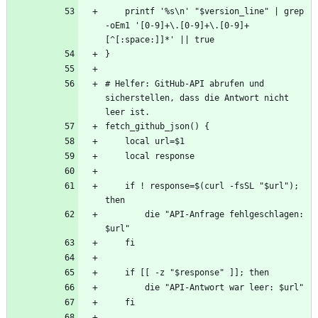
    printf '%s\n' "$version_line" | grep 
-oEm1 '[0-9]+\.[0-9]+\.[0-9]+
# Helfer: GitHub-API abrufen und 
sicherstellen, dass die Antwort nicht 
    if ! response=$(curl -fsSL "$url"); 
        die "API-Anfrage fehlgeschlagen: 