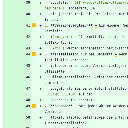
   zusätzlich 
`GET /repos/ollama/ollama/r
per_page=1`
   die jüngste (ggf. als Pre-Release markierte) Version zu 
5.
**Versionsvergleich
**
–
 Ein eigener Se
   (
`cmp_versions`
) ermittelt, ob ein Upda
`-rc1`
6.
**Installation nur bei Bedarf
**
–
 Wenn
   ist oder eine neuere Version verfügbar ist, wird das 
   Ollama-Installations-Skript heruntergeladen, ausführbar 
`OLLAMA_VERSION`
7.
**Ausgabe
**
–
 Vor jeder Aktion werden d
   (lokal, stable, beta) sowie die Entscheidung 