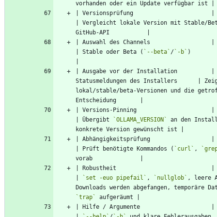
| Versionsprüfung                       | Keine                         
| Vergleicht lokale Version mit Stable/Bet
| Auswahl des Channels                  | Nur Stable             
| Stable oder Beta (
`--beta`
/
`-b`
)                                        
| Ausgabe vor der Installation          | 
Statusmeldungen des Installers      | Zeig
lokal/stable/beta-Versionen und die getrof
| Versions-Pinning                      | Nicht vorgesehen
| Übergibt 
`OLLAMA_VERSION`
 an den Install
| Abhängigkeitsprüfung                  | Fehlt                         
| Prüft benötigte Kommandos (
`curl`
, 
`gre
| Robustheit                            | Standard-Bash       
| 
`set -euo pipefail`
, 
`nullglob`
, leere A
`trap`
| Hilfe / Argumente                     | Nicht vorhanden   
| 
`--help`
/
`-h`
 und klare Fehlerausgaben                                  