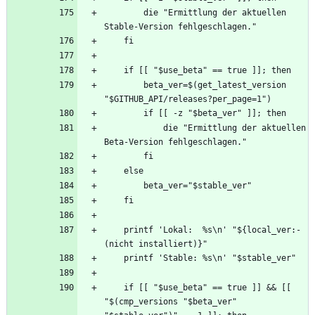
        die "Ermittlung der aktuellen 
        beta_ver=$(get_latest_version 
            die "Ermittlung der aktuellen 
    printf 'Lokal:  %s\n' "${local_ver:-
    if [[ "$use_beta" == true ]] && [[ 
"$(cmp_versions "$beta_ver" 