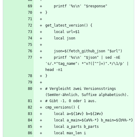
    printf '%s\n' "$json" | sed -nE 
's/.*"tag_name": *"v?([^"]+)".*/\1/p' | 
# Vergleicht zwei Versionsstrings 