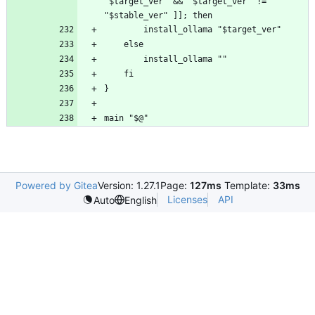
"$target_ver" && "$target_ver" != 
Powered by Gitea
Version: 1.27.1
Page:
127ms
Template:
33ms
Licenses
API
Auto
English