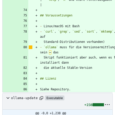
-
-
`curl`
, 
`grep`
, 
`sed`
, 
`sort`
, 
`mktemp`
-
`ollama`
 muss für die Versionsermittlung
sein 
–
  Skript funktioniert aber auch, wenn es fehlt, und 
Siehe Repository.
ollama-update
Executable
+238
@@ -0,0 +1,238 @@