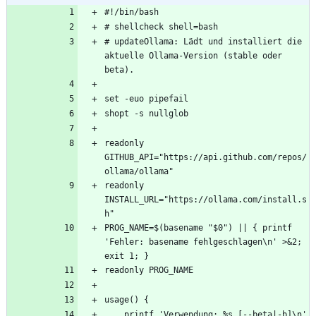
# updateOllama: Lädt und installiert die 
aktuelle Ollama-Version (stable oder 
readonly 
GITHUB_API="https://api.github.com/repos/
readonly 
INSTALL_URL="https://ollama.com/install.s
PROG_NAME=$(basename "$0") || { printf 
'Fehler: basename fehlgeschlagen\n' >&2; 
    printf 'Verwendung: %s [--beta|-b]\n' 