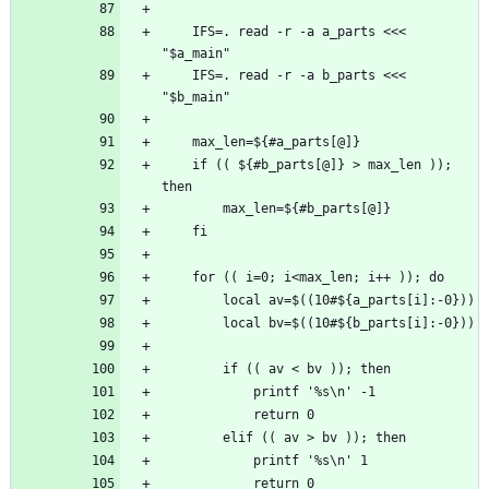
    IFS=. read -r -a a_parts <<< 
    IFS=. read -r -a b_parts <<< 
    if (( ${#b_parts[@]} > max_len )); 