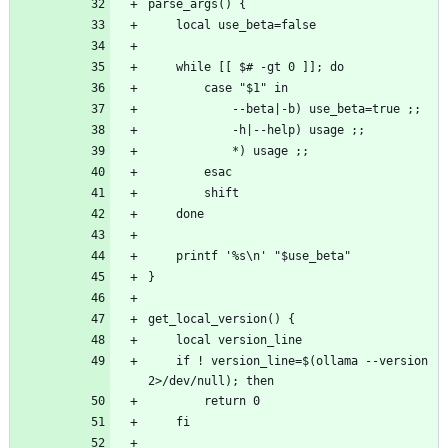
    if ! version_line=$(ollama --version 