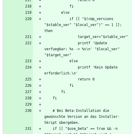
            if [[ "$(cmp_versions 
"$stable_ver" "$local_ver")" == 1 ]]; 
                printf 'Update 
verfuegbar: %s -> %s\n' "$local_ver" 
                printf 'Kein Update 
    # Bei Beta-Installation die 
gewünschte Version an das Installer-
    if [[ "$use_beta" == true && -n 