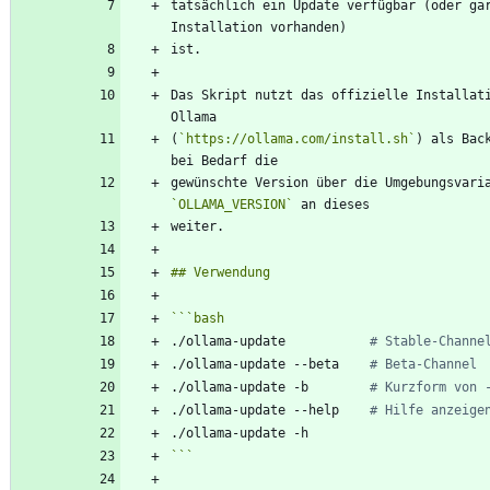
tatsächlich ein Update verfügbar (oder gar
Das Skript nutzt das offizielle Installati
(
`https://ollama.com/install.sh`
) als Back
`OLLAMA_VERSION`
```
bash
./ollama-update           
# Stable-Channe
./ollama-update --beta    
# Beta-Channel
./ollama-update -b        
# Kurzform von 
./ollama-update --help    
# Hilfe anzeige
```