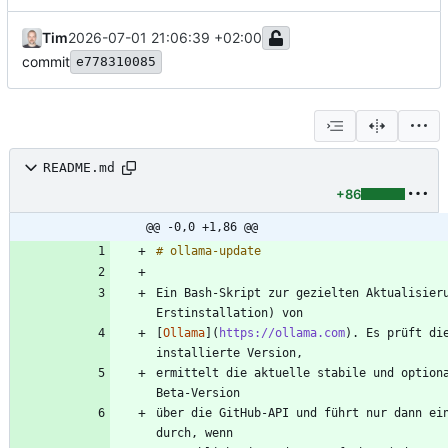
Tim
2026-07-01 21:06:39 +02:00
commit
e778310085
README.md
+86
@@ -0,0 +1,86 @@
Ein Bash-Skript zur gezielten Aktualisieru
[
Ollama
](
https://ollama.com
). Es prüft die
ermittelt die aktuelle stabile und optiona
über die GitHub-API und führt nur dann ein