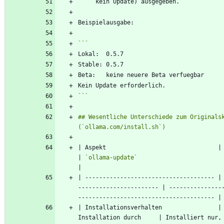
```
## Wesentliche Unterschiede zum Originalsk
| Aspekt                                | Originalskript     
| 
`ollama-update`
| ------------------------------------- |
----------------------- | ---------------
| Installationsverhalten                | 
Installation durch     | Installiert nur, 