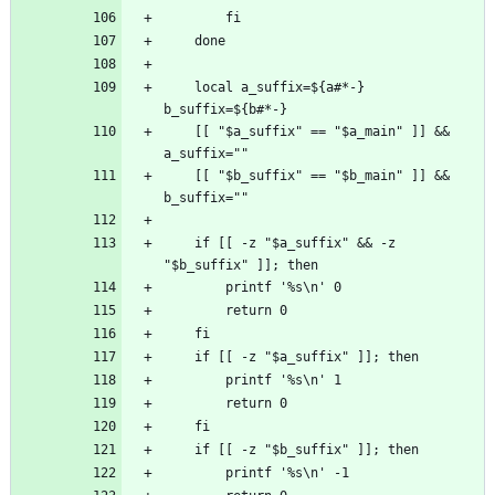
    local a_suffix=${a#*-} 
    [[ "$a_suffix" == "$a_main" ]] && 
    [[ "$b_suffix" == "$b_main" ]] && 
    if [[ -z "$a_suffix" && -z 