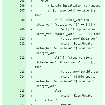
        if [[ "$use_beta" == true ]]; 
            if [[ "$(cmp_versions 
                && [[ "$(cmp_versions 
                printf 'Beta-Update 
verfuegbar: %s -> %s\n' "$local_ver" 
            elif [[ "$(cmp_versions 
"$stable_ver" "$local_ver")" == 1 ]]; 
                printf 'Stable-Update 
verfuegbar: %s -> %s\n' "$local_ver" 
                printf 'Kein Update 