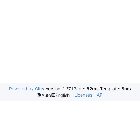
Powered by Gitea
Version: 1.27.1
Page:
62ms
Template:
8ms
Licenses
API
Auto
English