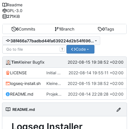
Readme
GPL-3.0
271
KiB
6
Commits
1
Branch
0
Tags
38f466a77badbd44fa639224d2b54f696d2671c1
Code
T
Tim
2022-08-15 19:38:52 +02:00
Kleiner Bugfix
LICENSE
Initial commit
2022-08-14 19:55:11 +02:00
logseq-install.sh
Kleiner Bugfix
2022-08-15 19:38:52 +02:00
README.md
Projektbeschreibung aktualisiert
2022-08-14 22:28:28 +02:00
README.md
Logseq Installer