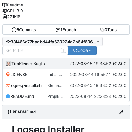
Readme
GPL-3.0
271
KiB
6
Commits
1
Branch
0
Tags
38f466a77badbd44fa639224d2b54f696d2671c1
Code
T
Tim
2022-08-15 19:38:52 +02:00
Kleiner Bugfix
LICENSE
Initial commit
2022-08-14 19:55:11 +02:00
logseq-install.sh
Kleiner Bugfix
2022-08-15 19:38:52 +02:00
README.md
Projektbeschreibung aktualisiert
2022-08-14 22:28:28 +02:00
README.md
Logseq Installer