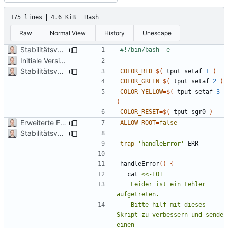
175 lines
4.6 KiB
Bash
Raw
Normal View
History
Unescape
Stabilitätsverbesserungen
Initiale Version
Stabilitätsverbesserungen
COLOR_RED
=
$(
 tput setaf 
1
)
COLOR_GREEN
=
$(
 tput setaf 
2
)
COLOR_YELLOW
=
$(
 tput setaf 
3
)
COLOR_RESET
=
$(
 tput sgr0 
)
Erweiterte Funktionalitäten
ALLOW_ROOT
=
false
Stabilitätsverbesserungen
trap
'handleError'
handleError
()
{
  cat 
	Leider ist ein Fehler 
	Bitte hilf mit dieses 
Skript zu verbessern und sende 