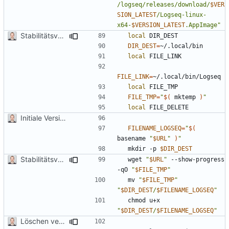
/logseq/releases/download/
$VER
SION_LATEST
/Logseq-linux-
x64-
$VERSION_LATEST
.AppImage"
Stabilitätsverbesserungen
local
DIR_DEST
=
local
FILE_LINK
=
local
FILE_TMP
=
"
$(
 mktemp 
)
"
local
Initiale Version
FILENAME_LOGSEQ
=
"
$(
basename 
"
$URL
"
)
"
  mkdir -p 
$DIR_DEST
Stabilitätsverbesserungen
  wget 
"
$URL
"
 --show-progress 
-qO 
"
$FILE_TMP
"
  mv 
"
$FILE_TMP
"
"
$DIR_DEST
/
$FILENAME_LOGSEQ
"
  chmod u+x 
"
$DIR_DEST
/
$FILENAME_LOGSEQ
"
Löschen veralteter Logseq Versionen