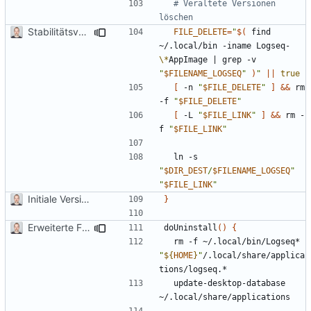
# Veraltete Versionen 
löschen
Stabilitätsverbesserungen
FILE_DELETE
=
"
$(
 find 
~/.local/bin -iname Logseq-
\*
AppImage 
|
 grep -v 
"
$FILENAME_LOGSEQ
"
)
"
||
true
[
 -n 
"
$FILE_DELETE
"
]
&&
 rm 
-f 
"
$FILE_DELETE
"
[
 -L 
"
$FILE_LINK
"
]
&&
 rm -
f 
"
$FILE_LINK
"
  ln -s 
"
$DIR_DEST
/
$FILENAME_LOGSEQ
"
"
$FILE_LINK
"
Initiale Version
}
Erweiterte Funktionalitäten
doUninstall
()
{
  rm -f ~/.local/bin/Logseq* 
"
${
HOME
}
"
/.local/share/applica
  update-desktop-database 