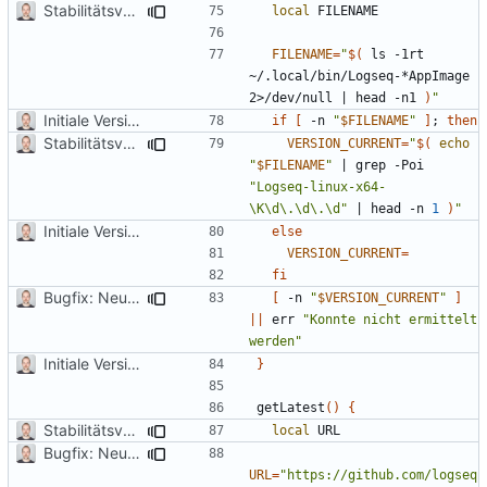
Stabilitätsverbesserungen
local
FILENAME
=
"
$(
 ls -1rt 
~/.local/bin/Logseq-*AppImage 
2>/dev/null 
|
 head -n1 
)
"
Initiale Version
if
[
 -n 
"
$FILENAME
"
]
;
then
Stabilitätsverbesserungen
VERSION_CURRENT
=
"
$(
echo
"
$FILENAME
"
|
 grep -Poi 
"Logseq-linux-x64-
\K\d\.\d\.\d"
|
 head -n 
1
)
"
Initiale Version
else
VERSION_CURRENT
=
fi
Bugfix: Neuste verfügbare Version konnte nicht mehr ermittelt werden
[
 -n 
"
$VERSION_CURRENT
"
]
||
 err 
"Konnte nicht ermittelt 
werden"
Initiale Version
}
getLatest
()
{
Stabilitätsverbesserungen
local
Bugfix: Neuste verfügbare Version konnte nicht mehr ermittelt werden
URL
=
"https://github.com/logseq