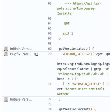
	---> https://git.tim-
peters.org/Tim/Logseq-
	EOT
exit
1
}
Initiale Version
getVersionLatest
()
{
Bugfix: Neuste verfügbare Version konnte nicht mehr ermittelt werden
VERSION_LATEST
=
"
$(
 wget -qO 
- 
https://github.com/logseq/logs
eq/releases/latest 
|
 grep -Poi 
"releases/tag/\K\d\.\d\.\d"
|
head -n 
1
)
"
[
 -n 
"
$VERSION_LATEST
"
]
||
err 
"Konnte nicht ermittelt 
werden"
Initiale Version
}
getVersionCurrent
()
{