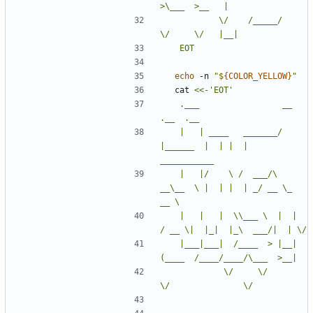
	        \/    /_____/     
	EOT
echo
 -n 
"
${
COLOR_YELLOW
}
"
  cat 
	.___                 __         
	|   | ____   _______/  
|______  |  | |  |   
	|   |/    \ /  ___/\   
__\__  \ |  | |  | _/ __ \_  
	|   |   |  \\___ \  |  |  
	|___|___|  /____  > |__| 
	         \/     \/            