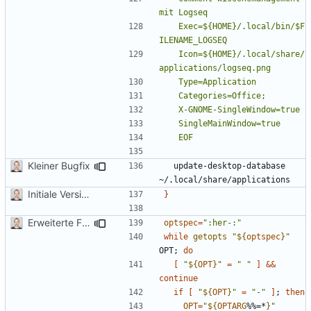
	Exec=${HOME}/.local/bin/$F
	Icon=${HOME}/.local/share/
	EOF
Kleiner Bugfix
  update-desktop-database 
Initiale Version
}
Erweiterte Funktionalitäten
optspec
=
":her-:"
while
getopts
"
${
optspec
}
"
OPT
;
do
[
"
${
OPT
}
"
=
" "
]
&&
continue
if
[
"
${
OPT
}
"
=
"-"
]
;
then
OPT
=
"
${
OPTARG
%%=*
}
"