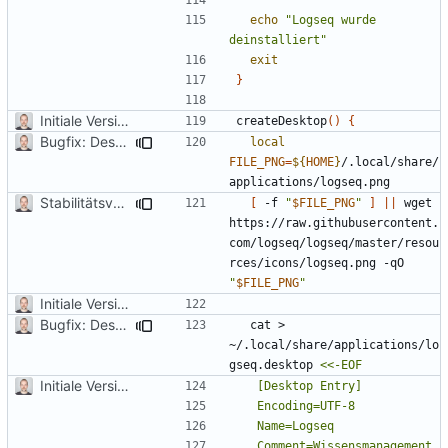
echo
"Logseq wurde 
deinstalliert"
exit
}
Initiale Version
createDesktop
()
{
Bugfix: Desktop File Erstellung
local
FILE_PNG
=
${
HOME
}
/.local/share/
Stabilitätsverbesserungen
[
 -f 
"
$FILE_PNG
"
]
||
 wget 
https://raw.githubusercontent.
com/logseq/logseq/master/resou
rces/icons/logseq.png -qO 
"
$FILE_PNG
"
Initiale Version
Bugfix: Desktop File Erstellung
  cat > 
~/.local/share/applications/lo
gseq.desktop 
Initiale Version
	Comment=Wissensmanagement 