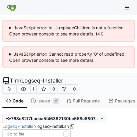
JavaScript error: h(...).replaceChildren is not a function.
Open browser console to see more details. (41)
JavaScript error: Cannot read property '0' of undefined.
Open browser console to see more details.
Tim
/
Logseq-Installer
1
0
0
Code
Issues
Pull Requests
Packages
2
768c82f7bacca5f46362139bc568c6807a2d2d47
Logseq-Installer
/
logseq-install.sh
T