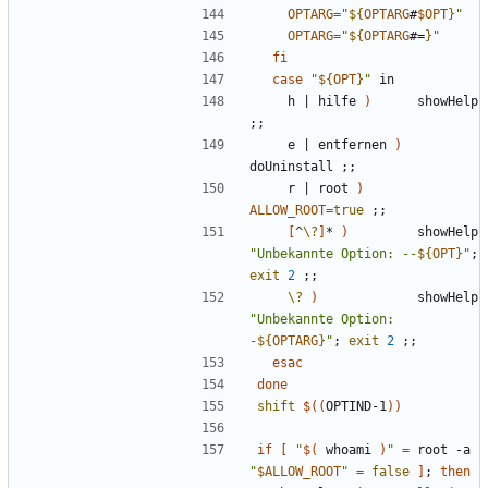
OPTARG
=
"
${
OPTARG
#
$OPT
}
"
OPTARG
=
"
${
OPTARG
#=
}
"
fi
case
"
${
OPT
}
"
    h 
|
 hilfe 
)
      showHelp 
;;
    e 
|
 entfernen 
)
doUninstall 
;;
    r 
|
 root 
)
ALLOW_ROOT
=
true
;;
[
^
\?
]
* 
)
         showHelp 
"Unbekannte Option: --
${
OPT
}
"
;
exit
2
;;
\?
)
             showHelp 
"Unbekannte Option: 
-
${
OPTARG
}
"
;
exit
2
;;
esac
done
shift
$((
OPTIND-1
))
if
[
"
$(
 whoami 
)
"
=
 root -a 
"
$ALLOW_ROOT
"
=
false
]
;
then