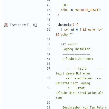
	EOT
echo
 -n 
"
${
COLOR_RESET
}
"
}
Erweiterte Funktionalitäten
showHelp
()
{
[
$#
 -gt 
0
]
&&
echo
"
$*
"
&&
echo
""
  cat 
	  -h | --hilfe      ---  
	  -e | --entfernen  ---  
	  -r | --root       ---  
Erlaubt die Installation als 