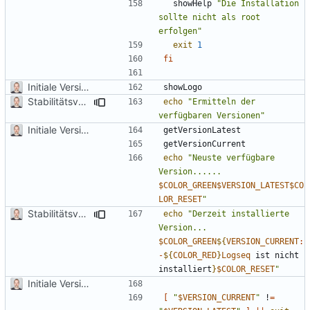
  showHelp 
"Die Installation 
sollte nicht als root 
erfolgen"
exit
1
fi
Initiale Version
Stabilitätsverbesserungen
echo
"Ermitteln der 
verfügbaren Versionen"
Initiale Version
echo
"Neuste verfügbare 
Version...... 
$COLOR_GREEN$VERSION_LATEST$CO
LOR_RESET
"
Stabilitätsverbesserungen
echo
"Derzeit installierte 
Version... 
$COLOR_GREEN
${
VERSION_CURRENT
:
-
${
COLOR_RED
}
Logseq
 ist nicht 
installiert
}
$COLOR_RESET
"
Initiale Version
[
"
$VERSION_CURRENT
"
 !
=