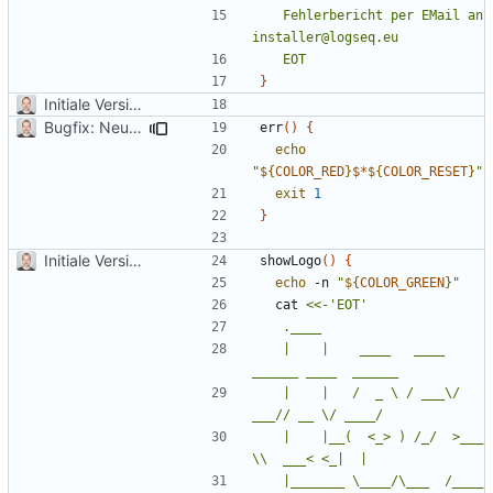
	Fehlerbericht per EMail an 
	EOT
}
Initiale Version
Bugfix: Neuste verfügbare Version konnte nicht mehr ermittelt werden
err
()
{
echo
"
${
COLOR_RED
}
$*
${
COLOR_RESET
}
"
exit
1
}
Initiale Version
showLogo
()
{
echo
 -n 
"
${
COLOR_GREEN
}
"
  cat 
	|    |    ____   ____  
	|    |   /  _ \ / ___\/  
	|    |__(  <_> ) /_/  >___ 
	|_______ \____/\___  /____  