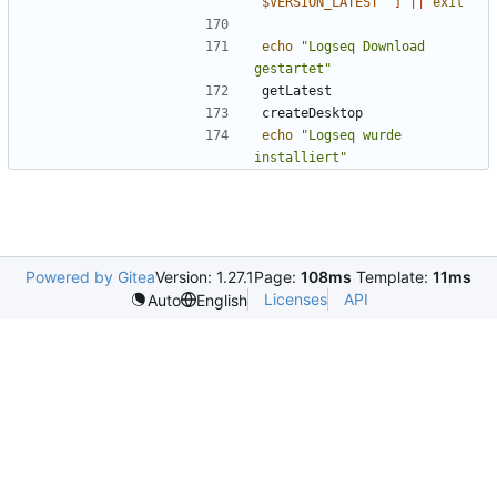
"
$VERSION_LATEST
"
]
||
exit
echo
"Logseq Download 
gestartet"
echo
"Logseq wurde 
installiert"
Powered by Gitea
Version: 1.27.1
Page:
108ms
Template:
11ms
Licenses
API
Auto
English