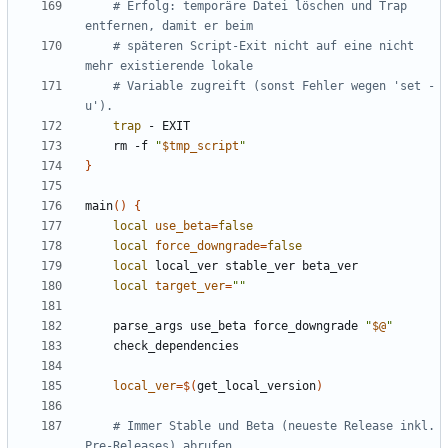
# Erfolg: temporäre Datei löschen und Trap 
entfernen, damit er beim
# späteren Script-Exit nicht auf eine nicht 
mehr existierende lokale
# Variable zugreift (sonst Fehler wegen 'set -
u').
trap
    rm -f 
"
$tmp_script
"
}
main
()
{
local
use_beta
=
false
local
force_downgrade
=
false
local
local
target_ver
=
""
    parse_args use_beta force_downgrade 
"
$@
"
local_ver
=
$(
get_local_version
)
# Immer Stable und Beta (neueste Release inkl. 
Pre-Releases) abrufen.