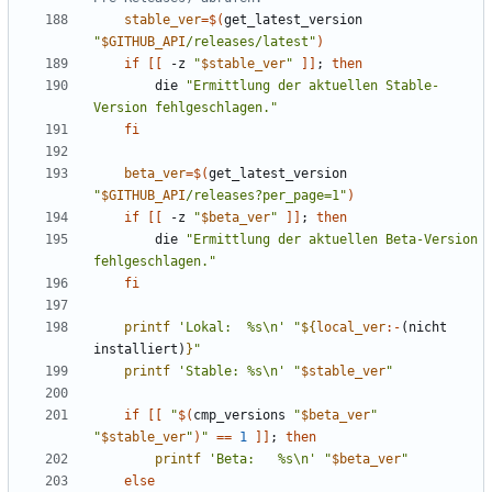
stable_ver
=
$(
get_latest_version 
"
$GITHUB_API
/releases/latest"
)
if
[[
 -z 
"
$stable_ver
"
]]
;
then
        die 
"Ermittlung der aktuellen Stable-
Version fehlgeschlagen."
fi
beta_ver
=
$(
get_latest_version 
"
$GITHUB_API
/releases?per_page=1"
)
if
[[
 -z 
"
$beta_ver
"
]]
;
then
        die 
"Ermittlung der aktuellen Beta-Version 
fehlgeschlagen."
fi
printf
'Lokal:  %s\n'
"
${
local_ver
:-
(nicht 
installiert)
}
"
printf
'Stable: %s\n'
"
$stable_ver
"
if
[[
"
$(
cmp_versions 
"
$beta_ver
"
"
$stable_ver
"
)
"
==
1
]]
;
then
printf
'Beta:   %s\n'
"
$beta_ver
"
else