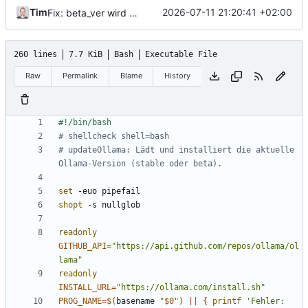
Tim
2026-07-11 21:20:41 +02:00
Fix: beta_ver wird jetzt immer per API abgerufen
260 lines
7.7 KiB
Bash
Executable File
Raw
Permalink
Blame
History
# shellcheck shell=bash
# updateOllama: Lädt und installiert die aktuelle 
Ollama-Version (stable oder beta).
set
shopt
readonly
GITHUB_API
=
"https://api.github.com/repos/ollama/ol
lama"
readonly
INSTALL_URL
=
"https://ollama.com/install.sh"
PROG_NAME
=
$(
basename 
"
$0
"
)
||
{
printf
'Fehler: 