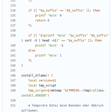
fi
if
[[
"
$a_suffix
"
==
"
$b_suffix
"
]]
;
then
printf
'%s\n'
0
return
0
fi
if
[[
"
$(
printf
'%s\n'
"
$a_suffix
"
"
$b_suffix
"
|
 sort -V 
|
 head -n1
)
"
==
"
$a_suffix
"
]]
;
then
printf
'%s\n'
else
printf
'%s\n'
1
fi
}
install_ollama
()
{
local
version
=
$1
local
tmp_script
=
$(
mktemp 
"
${
TMPDIR
:-
/tmp
}
/ollama-
install.XXXXXX"
)
# Temporäre Datei beim Beenden oder Abbruch 
aufräumen.