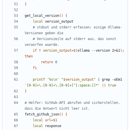
}
get_local_version
()
{
local
# stdout und stderr erfassen; einige Ollama-
Versionen geben die
# Versionszeile auf stderr aus, das sonst 
verworfen wuerde.
if
 ! 
version_output
=
$(
ollama --version 2>
&
1
)
;
then
return
0
fi
printf
'%s\n'
"
$version_output
"
|
 grep -oEm1 
'[0-9]+\.[0-9]+\.[0-9]+[^[:space:]]*'
||
true
}
# Helfer: GitHub-API abrufen und sicherstellen, 
dass die Antwort nicht leer ist.
fetch_github_json
()
{
local
url
=
$1
local