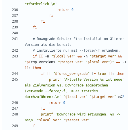
erforderlich.\n'
return
0
fi
fi
fi
# Downgrade-Schutz: Eine Installation älterer 
Version als die bereits
# installierte nur mit --force/-f erlauben.
if
[[
 -n 
"
$local_ver
"
&&
 -n 
"
$target_ver
"
&&
"
$(
cmp_versions 
"
$target_ver
"
"
$local_ver
"
)
"
==
 -1 
]]
;
then
if
[[
"
$force_downgrade
"
 !
=
true
]]
;
then
printf
'Aktuelle Version %s ist neuer 
als Zielversion %s. Downgrade abgebrochen 
(verwende --force/-f, um es trotzdem 
durchzuführen).\n'
"
$local_ver
"
"
$target_ver
"
 >
&
2
return
0
fi
printf
'Downgrade wird erzwungen: %s -> 
%s\n'
"
$local_ver
"
"
$target_ver
"
fi