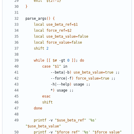
exit
"
${
2
:-
1
}
"
}
parse_args
()
{
local
use_beta_ref
=
$1
local
force_ref
=
$2
local
use_beta_value
=
false
local
force_value
=
false
shift
2
while
[[
$#
 -gt 
0
]]
;
do
case
"
$1
"
            --beta
|
-b
)
use_beta_value
=
true
;;
            --force
|
-f
)
force_value
=
true
;;
            -h
|
--help
)
 usage 
;;
            *
)
 usage 
;;
esac
shift
done
printf
 -v 
"
$use_beta_ref
"
'%s'
"
$use_beta_value
"
printf
 -v 
"
$force_ref
"
'%s'
"
$force_value
"