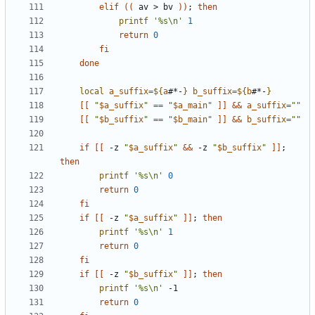
elif
((
 av > bv 
))
;
then
printf
'%s\n'
1
return
0
fi
done
local
a_suffix
=
${
a
#*-
}
b_suffix
=
${
b
#*-
}
[[
"
$a_suffix
"
==
"
$a_main
"
]]
&&
a_suffix
=
""
[[
"
$b_suffix
"
==
"
$b_main
"
]]
&&
b_suffix
=
""
if
[[
 -z 
"
$a_suffix
"
&&
 -z 
"
$b_suffix
"
]]
;
then
printf
'%s\n'
0
return
0
fi
if
[[
 -z 
"
$a_suffix
"
]]
;
then
printf
'%s\n'
1
return
0
fi
if
[[
 -z 
"
$b_suffix
"
]]
;
then
printf
'%s\n'
return
0