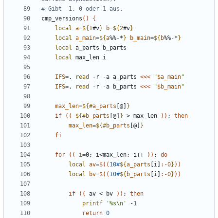
# Gibt -1, 0 oder 1 aus.
cmp_versions
()
{
local
a
=
${
1
#v
}
b
=
${
2
#v
}
local
a_main
=
${
a
%%-*
}
b_main
=
${
b
%%-*
}
local
local
IFS
=
. 
read
 -r -a a_parts 
<<<
"
$a_main
"
IFS
=
. 
read
 -r -a b_parts 
<<<
"
$b_main
"
max_len
=
${#
a_parts
[@]
}
if
((
${#
b_parts
[@]
}
 > max_len 
))
;
then
max_len
=
${#
b_parts
[@]
}
fi
for
((
i
=
0
;
 i<max_len
;
 i++ 
))
;
do
local
av
=
$((
10#
${
a_parts
[i]
:-
0
}
))
local
bv
=
$((
10#
${
b_parts
[i]
:-
0
}
))
if
((
 av < bv 
))
;
then
printf
'%s\n'
return
0