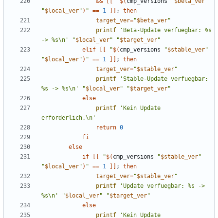
&&
[[
"
$(
cmp_versions 
"
$beta_ver
"
"
$local_ver
"
)
"
==
1
]]
;
then
target_ver
=
"
$beta_ver
"
printf
'Beta-Update verfuegbar: %s 
-> %s\n'
"
$local_ver
"
"
$target_ver
"
elif
[[
"
$(
cmp_versions 
"
$stable_ver
"
"
$local_ver
"
)
"
==
1
]]
;
then
target_ver
=
"
$stable_ver
"
printf
'Stable-Update verfuegbar: 
%s -> %s\n'
"
$local_ver
"
"
$target_ver
"
else
printf
'Kein Update 
erforderlich.\n'
return
0
fi
else
if
[[
"
$(
cmp_versions 
"
$stable_ver
"
"
$local_ver
"
)
"
==
1
]]
;
then
target_ver
=
"
$stable_ver
"
printf
'Update verfuegbar: %s -> 
%s\n'
"
$local_ver
"
"
$target_ver
"
else
printf
'Kein Update 