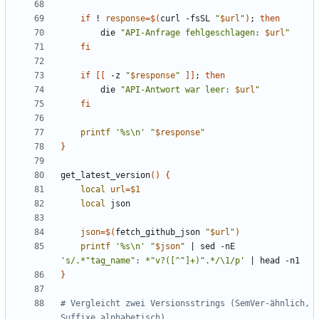
if
 ! 
response
=
$(
curl -fsSL 
"
$url
"
)
;
then
        die 
"API-Anfrage fehlgeschlagen: 
$url
"
fi
if
[[
 -z 
"
$response
"
]]
;
then
        die 
"API-Antwort war leer: 
$url
"
fi
printf
'%s\n'
"
$response
"
}
get_latest_version
()
{
local
url
=
$1
local
json
=
$(
fetch_github_json 
"
$url
"
)
printf
'%s\n'
"
$json
"
|
 sed -nE 
's/.*"tag_name": *"v?([^"]+)".*/\1/p'
|
}
# Vergleicht zwei Versionsstrings (SemVer-ähnlich, 
Suffixe alphabetisch).