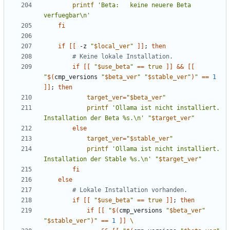
printf
'Beta:   keine neuere Beta 
verfuegbar\n'
fi
if
[[
 -z 
"
$local_ver
"
]]
;
then
# Keine lokale Installation.
if
[[
"
$use_beta
"
==
true
]]
&&
[[
"
$(
cmp_versions 
"
$beta_ver
"
"
$stable_ver
"
)
"
==
1
]]
;
then
target_ver
=
"
$beta_ver
"
printf
'Ollama ist nicht installiert. 
Installation der Beta %s.\n'
"
$target_ver
"
else
target_ver
=
"
$stable_ver
"
printf
'Ollama ist nicht installiert. 
Installation der Stable %s.\n'
"
$target_ver
"
fi
else
# Lokale Installation vorhanden.
if
[[
"
$use_beta
"
==
true
]]
;
then
if
[[
"
$(
cmp_versions 
"
$beta_ver
"
"
$stable_ver
"
)
"
==
1
]]