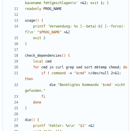
basename fehlgeschlagen\n'
 >
&
2
;
exit
 1
;
}
readonly
usage
()
{
printf
'Verwendung: %s [--beta|-b] [--force|-
f]\n'
"
$PROG_NAME
"
 >
&
2
exit
2
}
check_dependencies
()
{
local
for
 cmd in curl grep sed sort mktemp chmod
;
do
if
 ! 
command
 -v 
"
$cmd
"
 >/dev/null 2>
&
1
;
then
            die 
"Benötigtes Kommando '
$cmd
' nicht 
gefunden."
fi
done
}
die
()
{
printf
'Fehler: %s\n'
"
$1
"
 >
&
2