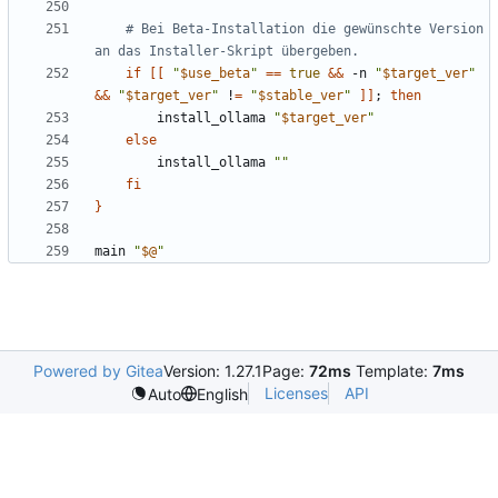
# Bei Beta-Installation die gewünschte Version 
an das Installer-Skript übergeben.
if
[[
"
$use_beta
"
==
true
&&
 -n 
"
$target_ver
"
&&
"
$target_ver
"
 !
=
"
$stable_ver
"
]]
;
then
        install_ollama 
"
$target_ver
"
else
        install_ollama 
""
fi
}
main 
"
$@
"
Powered by Gitea
Version: 1.27.1
Page:
72ms
Template:
7ms
Licenses
API
Auto
English