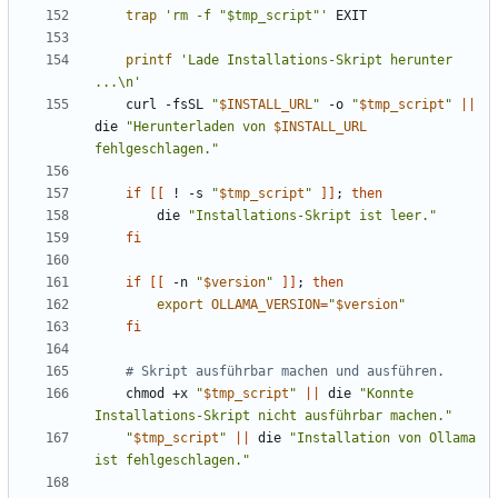
trap
'rm -f "$tmp_script"'
printf
'Lade Installations-Skript herunter 
...\n'
    curl -fsSL 
"
$INSTALL_URL
"
 -o 
"
$tmp_script
"
||
die 
"Herunterladen von 
$INSTALL_URL
fehlgeschlagen."
if
[[
 ! -s 
"
$tmp_script
"
]]
;
then
        die 
"Installations-Skript ist leer."
fi
if
[[
 -n 
"
$version
"
]]
;
then
export
OLLAMA_VERSION
=
"
$version
"
fi
# Skript ausführbar machen und ausführen.
    chmod +x 
"
$tmp_script
"
||
 die 
"Konnte 
Installations-Skript nicht ausführbar machen."
"
$tmp_script
"
||
 die 
"Installation von Ollama 
ist fehlgeschlagen."