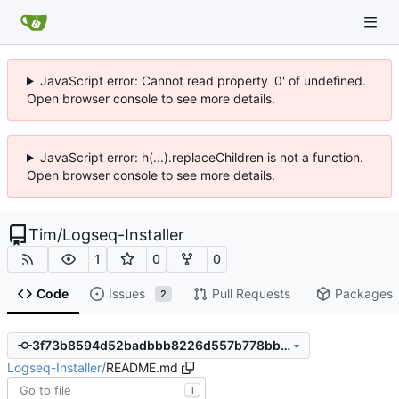
JavaScript error: Cannot read property '0' of undefined.
Open browser console to see more details.
JavaScript error: h(...).replaceChildren is not a function.
Open browser console to see more details.
Tim
/
Logseq-Installer
1
0
0
Code
Issues
Pull Requests
Packages
2
3f73b8594d52badbbb8226d557b778bb92b553f6
Logseq-Installer
/
README.md
T