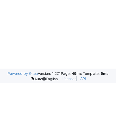
Powered by Gitea
Version: 1.27.1
Page:
49ms
Template:
5ms
Licenses
API
Auto
English