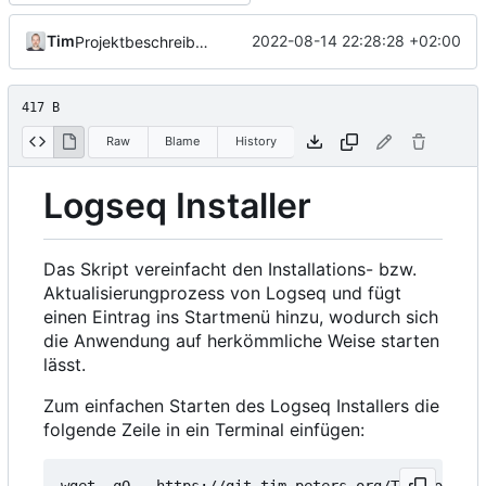
Tim
2022-08-14 22:28:28 +02:00
Projektbeschreibung aktualisiert
417 B
Raw
Blame
History
Logseq Installer
Das Skript vereinfacht den Installations- bzw.
Aktualisierungprozess von Logseq und fügt
einen Eintrag ins Startmenü hinzu, wodurch sich
die Anwendung auf herkömmliche Weise starten
lässt.
Zum einfachen Starten des Logseq Installers die
folgende Zeile in ein Terminal einfügen:
wget -qO - https://git.tim-peters.org/Tim/Logseq-