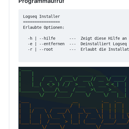
Programmaufruf
Logseq Installer

================

Erlaubte Optionen:

  -h | --hilfe      ---  Zeigt diese Hilfe an

  -e | --entfernen  ---  Deinstalliert Logseq

  -r | --root       ---  Erlaubt die Installat