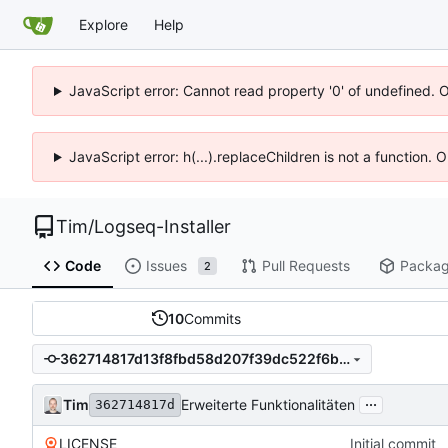
Explore
Help
JavaScript error: Cannot read property '0' of undefined. 
JavaScript error: h(...).replaceChildren is not a function.
Tim
/
Logseq-Installer
Code
Issues
Pull Requests
Packa
2
10
Commits
362714817d13f8fbd58d207f39dc522f6b55581b
...
Tim
Erweiterte Funktionalitäten
362714817d
LICENSE
Initial commit