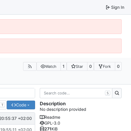
Sign In
1
0
0
Watch
Star
Fork
S
Description
Code
T
No description provided
Readme
20:55:37 +02:00
GPL-3.0
271
KiB
19:55:11 +02:00