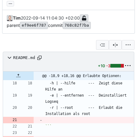
...
Tim
2022-09-14 11:04:30 +02:00
parent
commit
ef9ee6f787
768c82f7ba
README.md
+10
-3
@@ -18,9 +18,16 @@ Erlaubte Optionen:
  -h | --hilfe      ---  Zeigt diese 
  -e | --entfernen  ---  Deinstalliert 
  -r | --root       ---  Erlaubt die 
```