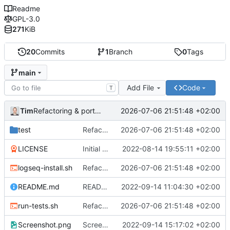
Readme
GPL-3.0
271
KiB
20
Commits
1
Branch
0
Tags
main
Add File
Code
T
Tim
2026-07-06 21:51:48 +02:00
Refactoring & portable Testpfade
test
Refactoring & portable Testpfade
2026-07-06 21:51:48 +02:00
LICENSE
Initial commit
2022-08-14 19:55:11 +02:00
logseq-install.sh
Refactoring & portable Testpfade
2026-07-06 21:51:48 +02:00
README.md
README um Hinweis auf symbolischen Link ergänzt
2022-09-14 11:04:30 +02:00
run-tests.sh
Refactoring & portable Testpfade
2026-07-06 21:51:48 +02:00
Screenshot.png
Screenshot erneuert
2022-09-14 15:17:02 +02:00