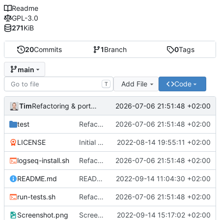
Readme
GPL-3.0
271
KiB
20
Commits
1
Branch
0
Tags
main
Add File
Code
T
Tim
2026-07-06 21:51:48 +02:00
Refactoring & portable Testpfade
test
Refactoring & portable Testpfade
2026-07-06 21:51:48 +02:00
LICENSE
Initial commit
2022-08-14 19:55:11 +02:00
logseq-install.sh
Refactoring & portable Testpfade
2026-07-06 21:51:48 +02:00
README.md
README um Hinweis auf symbolischen Link ergänzt
2022-09-14 11:04:30 +02:00
run-tests.sh
Refactoring & portable Testpfade
2026-07-06 21:51:48 +02:00
Screenshot.png
Screenshot erneuert
2022-09-14 15:17:02 +02:00