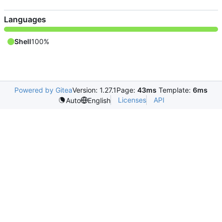
Languages
Shell
100%
Powered by Gitea
Version: 1.27.1
Page:
43ms
Template:
6ms
Licenses
API
Auto
English