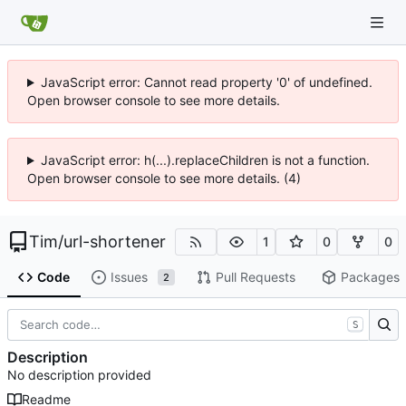
JavaScript error: Cannot read property '0' of undefined.
Open browser console to see more details.
JavaScript error: h(...).replaceChildren is not a function.
Open browser console to see more details. (4)
Tim
/
url-shortener
1
0
0
Code
Issues
Pull Requests
Packages
2
S
Description
No description provided
Readme