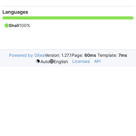
Languages
Shell
100%
Powered by Gitea
Version: 1.27.1
Page:
60ms
Template:
7ms
Licenses
API
Auto
English