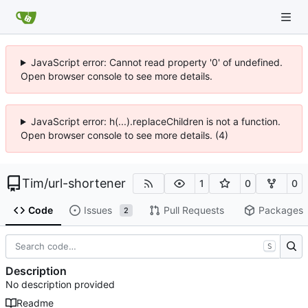
JavaScript error: Cannot read property '0' of undefined.
Open browser console to see more details.
JavaScript error: h(...).replaceChildren is not a function.
Open browser console to see more details. (4)
Tim
/
url-shortener
1
0
0
Code
Issues
Pull Requests
Packages
2
S
Description
No description provided
Readme