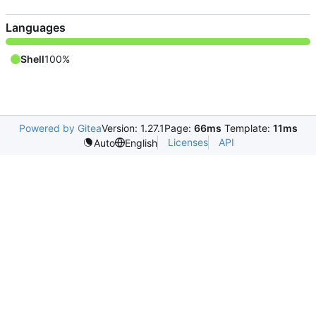
Languages
Shell
100%
Powered by Gitea
Version: 1.27.1
Page:
66ms
Template:
11ms
Licenses
API
Auto
English