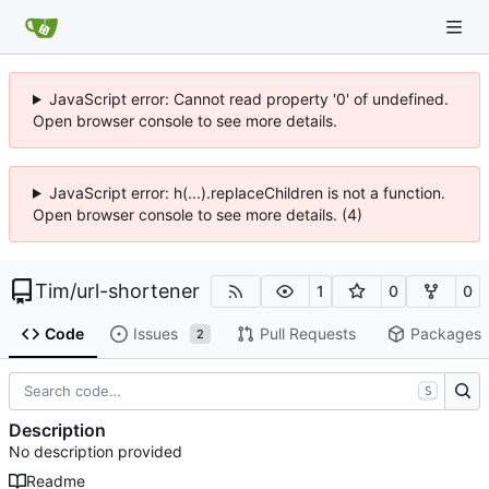
JavaScript error: Cannot read property '0' of undefined.
Open browser console to see more details.
JavaScript error: h(...).replaceChildren is not a function.
Open browser console to see more details. (4)
Tim
/
url-shortener
1
0
0
Code
Issues
Pull Requests
Packages
2
S
Description
No description provided
Readme