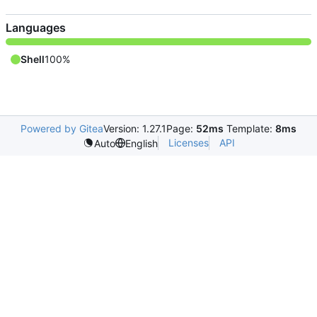
Languages
Shell
100%
Powered by Gitea
Version: 1.27.1
Page:
52ms
Template:
8ms
Licenses
API
Auto
English