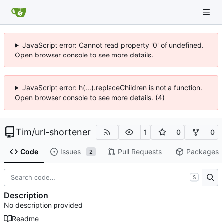
JavaScript error: Cannot read property '0' of undefined.
Open browser console to see more details.
JavaScript error: h(...).replaceChildren is not a function.
Open browser console to see more details. (4)
Tim
/
url-shortener
1
0
0
Code
Issues
Pull Requests
Packages
2
S
Description
No description provided
Readme