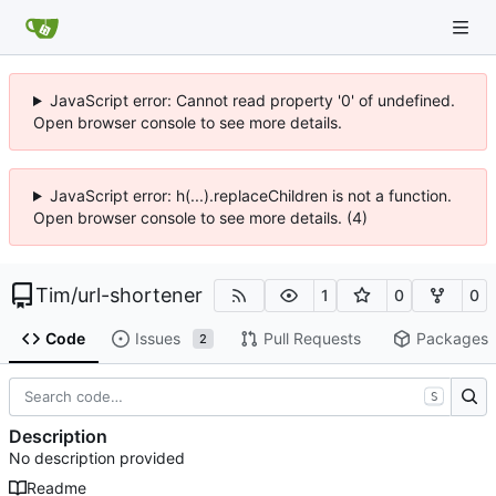
JavaScript error: Cannot read property '0' of undefined.
Open browser console to see more details.
JavaScript error: h(...).replaceChildren is not a function.
Open browser console to see more details. (4)
Tim
/
url-shortener
1
0
0
Code
Issues
Pull Requests
Packages
2
S
Description
No description provided
Readme