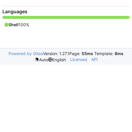
Languages
Shell
100%
Powered by Gitea
Version: 1.27.1
Page:
55ms
Template:
8ms
Licenses
API
Auto
English