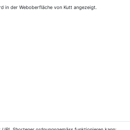
rd in der Weboberfläche von Kutt angezeigt.
t
URL Shortener
ordnungsgemäss funktionieren kann: