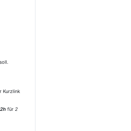
oll.
 Kurzlink
2h
für
2