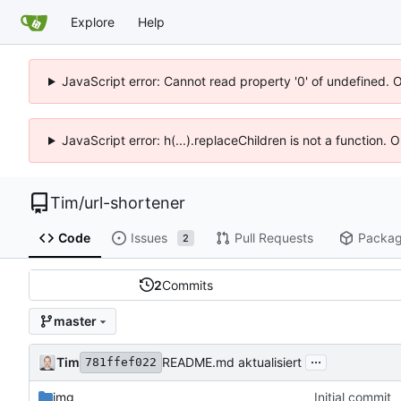
Explore
Help
JavaScript error: Cannot read property '0' of undefined. 
JavaScript error: h(...).replaceChildren is not a function.
Tim
/
url-shortener
Code
Issues
Pull Requests
Packa
2
2
Commits
master
...
Tim
README.md aktualisiert
781ffef022
img
Initial commit