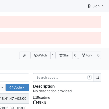
Sign In
1
0
0
Watch
Star
Fork
S
Description
e
Code
No description provided
Readme
18:41:47 +02:00
49
KiB
21:05:39 +02:00