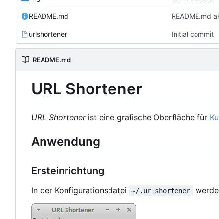
README.md
README.md akt
urlshortener
Initial commit
README.md
URL Shortener
URL Shortener
ist eine grafische Oberfläche für
Ku
Anwendung
Ersteinrichtung
In der Konfigurationsdatei
werden
~/.urlshortener