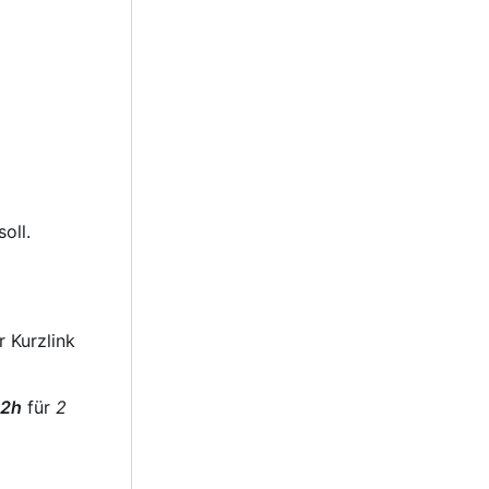
oll.
 Kurzlink
2h
für
2