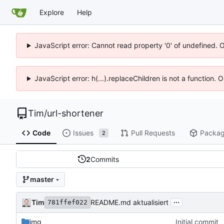
Explore
Help
JavaScript error: Cannot read property '0' of undefined. 
JavaScript error: h(...).replaceChildren is not a function.
Tim
/
url-shortener
Code
Issues
Pull Requests
Packa
2
2
Commits
master
...
Tim
README.md aktualisiert
781ffef022
img
Initial commit