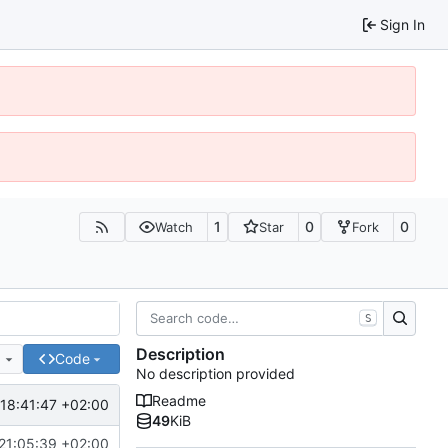
Sign In
1
0
0
Watch
Star
Fork
S
Description
e
Code
No description provided
Readme
18:41:47 +02:00
49
KiB
21:05:39 +02:00