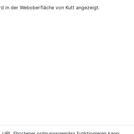
rd in der Weboberfläche von Kutt angezeigt.
t
URL Shortener
ordnungsgemäss funktionieren kann: