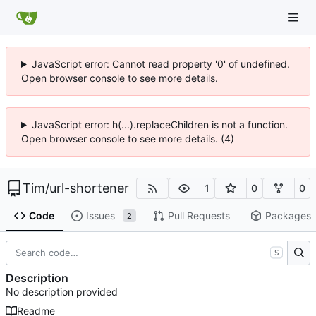
JavaScript error: Cannot read property '0' of undefined.
Open browser console to see more details.
JavaScript error: h(...).replaceChildren is not a function.
Open browser console to see more details. (4)
Tim
/
url-shortener
1
0
0
Code
Issues
Pull Requests
Packages
2
S
Description
No description provided
Readme