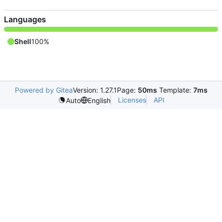
Languages
Shell
100%
Powered by Gitea
Version: 1.27.1
Page:
50ms
Template:
7ms
Licenses
API
Auto
English