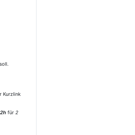
oll.
 Kurzlink
2h
für
2