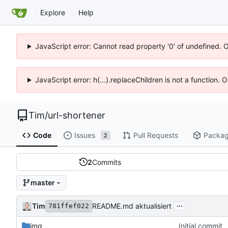
Explore
Help
JavaScript error: Cannot read property '0' of undefined. 
JavaScript error: h(...).replaceChildren is not a function.
Tim
/
url-shortener
Code
Issues
Pull Requests
Packa
2
2
Commits
master
...
Tim
README.md aktualisiert
781ffef022
img
Initial commit