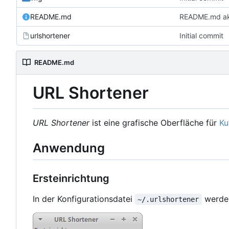
README.md
README.md akt
urlshortener
Initial commit
README.md
URL Shortener
URL Shortener
ist eine grafische Oberfläche für
Ku
Anwendung
Ersteinrichtung
In der Konfigurationsdatei
werden
~/.urlshortener