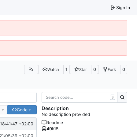
Sign In
1
0
0
Watch
Star
Fork
S
Description
e
Code
No description provided
Readme
18:41:47 +02:00
49
KiB
21:05:39 +02:00