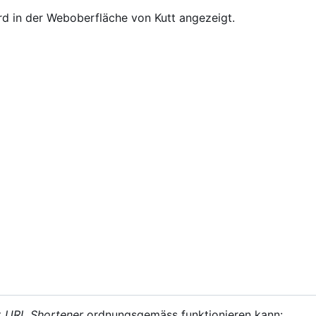
rd in der Weboberfläche von Kutt angezeigt.
t
URL Shortener
ordnungsgemäss funktionieren kann: