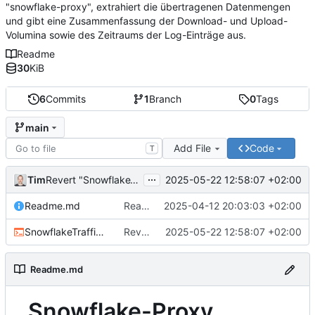
"snowflake-proxy", extrahiert die übertragenen Datenmengen
und gibt eine Zusammenfassung der Download- und Upload-
Volumina sowie des Zeitraums der Log-Einträge aus.
Readme
30
KiB
6
Commits
1
Branch
0
Tags
main
Add File
Code
T
...
Tim
2025-05-22 12:58:07 +02:00
Revert "SnowflakeTraffic.sh aktualisiert"
Readme.md
Readme.md aktualisiert
2025-04-12 20:03:03 +02:00
SnowflakeTraffic.sh
Revert "SnowflakeTraffic.sh aktualisiert"
2025-05-22 12:58:07 +02:00
Readme.md
Snowflake-Proxy