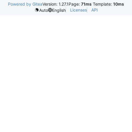
Powered by Gitea
Version: 1.27.1
Page:
71ms
Template:
10ms
Licenses
API
Auto
English