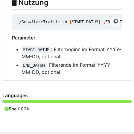
🖥 Nutzung
./SnowflakeTraffic.sh 
[
START_DATUM
]
[
END_DATUM
]
Parameter
:
: Filterbeginn im Format YYYY-
START_DATUM
MM-DD, optional
: Filterende im Format YYYY-
END_DATUM
MM-DD, optional
Languages
Shell
100%