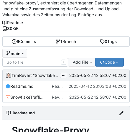
"snowflake-proxy", extrahiert die übertragenen Datenmengen
und gibt eine Zusammenfassung der Download- und Upload-
Volumina sowie des Zeitraums der Log-Einträge aus.
Readme
30
KiB
6
Commits
1
Branch
0
Tags
main
Add File
Code
T
...
Tim
2025-05-22 12:58:07 +02:00
Revert "SnowflakeTraffic.sh aktualisiert"
Readme.md
Readme.md aktualisiert
2025-04-12 20:03:03 +02:00
SnowflakeTraffic.sh
Revert "SnowflakeTraffic.sh aktualisiert"
2025-05-22 12:58:07 +02:00
Readme.md
Snowflake-Proxy