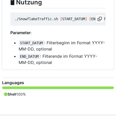
🖥 Nutzung
./SnowflakeTraffic.sh 
[
START_DATUM
]
[
END_DATUM
]
Parameter
:
: Filterbeginn im Format YYYY-
START_DATUM
MM-DD, optional
: Filterende im Format YYYY-
END_DATUM
MM-DD, optional
Languages
Shell
100%