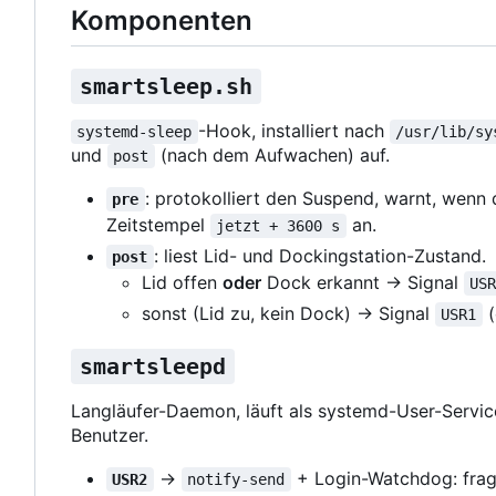
Komponenten
smartsleep.sh
-Hook, installiert nach
systemd-sleep
/usr/lib/sy
und
(nach dem Aufwachen) auf.
post
: protokolliert den Suspend, warnt, wenn 
pre
Zeitstempel
an.
jetzt + 3600 s
: liest Lid- und Dockingstation-Zustand.
post
Lid offen
oder
Dock erkannt → Signal
US
sonst (Lid zu, kein Dock) → Signal
(
USR1
smartsleepd
Langläufer-Daemon, läuft als systemd-User-Servic
Benutzer.
→
+ Login-Watchdog: fra
USR2
notify-send