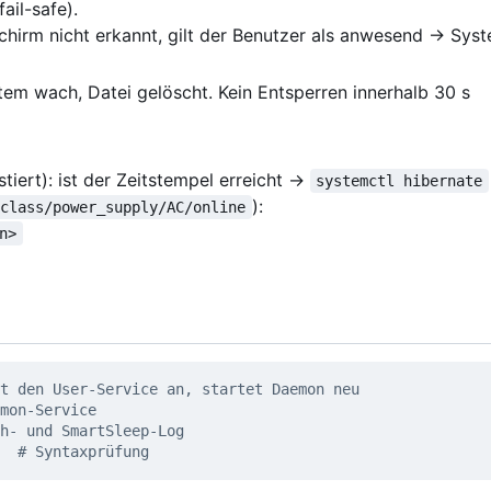
ail-safe).
schirm nicht erkannt, gilt der Benutzer als anwesend → Sys
em wach, Datei gelöscht. Kein Entsperren innerhalb 30 s
stiert): ist der Zeitstempel erreicht →
systemctl hibernate
):
/class/power_supply/AC/online
n>
t den User-Service an, startet Daemon neu
mon-Service
h- und SmartSleep-Log
  
# Syntaxprüfung