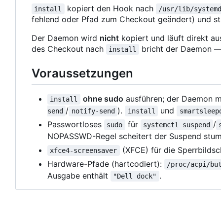
kopiert den Hook nach
install
/usr/lib/system
fehlend oder Pfad zum Checkout geändert) und s
Der Daemon wird
nicht
kopiert und läuft direkt a
des Checkout nach
bricht der Daemon 
install
Voraussetzungen
ohne sudo
ausführen; der Daemon mu
install
/
).
und
send
notify-send
install
smartsleep
Passwortloses
für
/
sudo
systemctl suspend
NOPASSWD-Regel scheitert der Suspend stu
(XFCE) für die Sperrbilds
xfce4-screensaver
Hardware-Pfade (hartcodiert):
/proc/acpi/bu
Ausgabe enthält
.
"Dell dock"