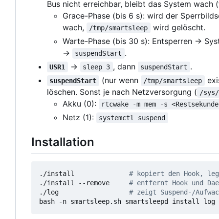
Bus nicht erreichbar, bleibt das System wach (f
Grace-Phase (bis 6 s): wird der Sperrbild
wach,
wird gelöscht.
/tmp/smartsleep
Warte-Phase (bis 30 s): Entsperren → Syst
→
.
suspendStart
→
, dann
.
USR1
sleep 3
suspendStart
(nur wenn
exi
suspendStart
/tmp/smartsleep
löschen. Sonst je nach Netzversorgung (
/sys
Akku (0):
rtcwake -m mem -s <Restsekunde
Netz (1):
systemctl suspend
Installation
./install              
# kopiert den Hook, leg
./install --remove     
# entfernt Hook und Dae
./log                  
# zeigt Suspend-/Aufwac
bash -n smartsleep.sh smartsleepd install log 