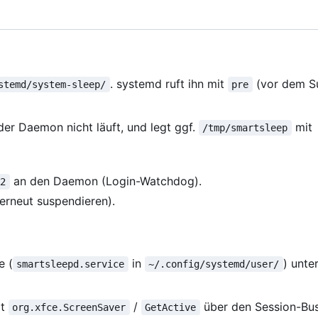
. systemd ruft ihn mit
(vor dem S
stemd/system-sleep/
pre
der Daemon nicht läuft, und legt ggf.
mit
/tmp/smartsleep
an den Daemon (Login-Watchdog).
R2
erneut suspendieren).
e (
in
) unte
smartsleepd.service
~/.config/systemd/user/
gt
/
über den Session-Bus
org.xfce.ScreenSaver
GetActive