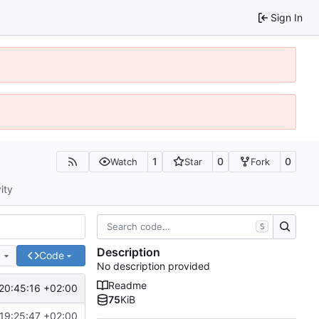
Sign In
1
0
0
Watch
Star
Fork
ity
S
Description
e
Code
No description provided
Readme
20:45:16 +02:00
75
KiB
19:25:47 +02:00