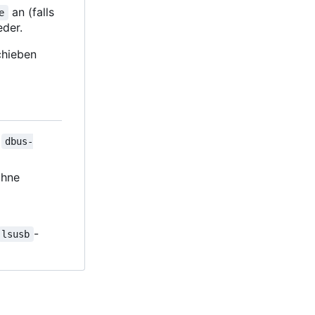
an (falls
e
eder.
schieben
r
dbus-
ohne
-
lsusb