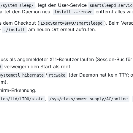
, legt den User-Service
d/system-sleep/
smartsleepd.servic
tartet den Daemon neu.
entfernt alles wi
install --remove
us dem Checkout (
). Beim Ver
ExecStart=$PWD/smartsleepd
—
am neuen Ort erneut aufrufen.
./install
ss als angemeldeter X11-Benutzer laufen (Session-Bus fü
verweigern den Start als root.
d
/
(der Daemon hat kein TTY; 
systemctl hibernate
rtcwake
mm).
chirm-Erkennung.
,
,
tton/lid/LID0/state
/sys/class/power_supply/AC/online