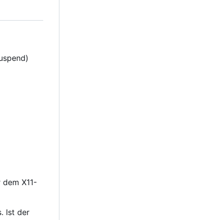
uspend)
r dem X11-
. Ist der