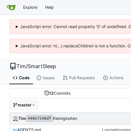
Explore
Help
JavaScript error: Cannot read property '0' of undefined. 
JavaScript error: h(...).replaceChildren is not a function.
Tim
/
SmartSleep
Code
Issues
Pull Requests
Actions
12
Commits
master
Tim
Kleinigkeiten
448e7248df
AGENTS.md
Logmeldungen 