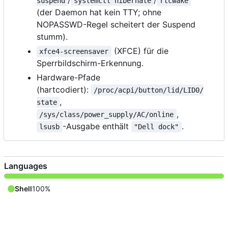
/
/
suspend
systemctl hibernate
rtcwake
(der Daemon hat kein TTY; ohne
NOPASSWD-Regel scheitert der Suspend
stumm).
(XFCE) für die
xfce4-screensaver
Sperrbildschirm-Erkennung.
Hardware-Pfade
(hartcodiert):
/proc/acpi/button/lid/LID0/
,
state
,
/sys/class/power_supply/AC/online
-Ausgabe enthält
.
lsusb
"Dell dock"
Languages
Shell
100%