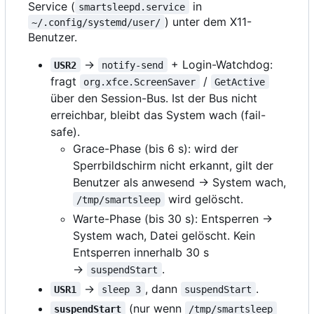
Service (
in
smartsleepd.service
) unter dem X11-
~/.config/systemd/user/
Benutzer.
→
+ Login-Watchdog:
USR2
notify-send
fragt
/
org.xfce.ScreenSaver
GetActive
über den Session-Bus. Ist der Bus nicht
erreichbar, bleibt das System wach (fail-
safe).
Grace-Phase (bis 6 s): wird der
Sperrbildschirm nicht erkannt, gilt der
Benutzer als anwesend → System wach,
wird gelöscht.
/tmp/smartsleep
Warte-Phase (bis 30 s): Entsperren →
System wach, Datei gelöscht. Kein
Entsperren innerhalb 30 s
→
.
suspendStart
→
, dann
.
USR1
sleep 3
suspendStart
(nur wenn
suspendStart
/tmp/smartsleep