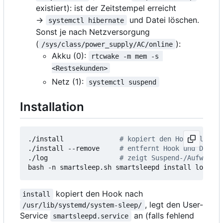
existiert): ist der Zeitstempel erreicht
→
und Datei löschen.
systemctl hibernate
Sonst je nach Netzversorgung
(
):
/sys/class/power_supply/AC/online
Akku (0):
rtcwake -m mem -s 
<Restsekunden>
Netz (1):
systemctl suspend
Installation
./install              
# kopiert den Hook, legt d
./install --remove     
# entfernt Hook und Daemon
./log                  
# zeigt Suspend-/Aufwach- 
bash -n smartsleep.sh smartsleepd install log   
#
kopiert den Hook nach
install
, legt den User-
/usr/lib/systemd/system-sleep/
Service
an (falls fehlend
smartsleepd.service