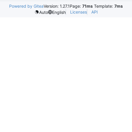
Powered by Gitea
Version: 1.27.1
Page:
71ms
Template:
7ms
Licenses
API
Auto
English