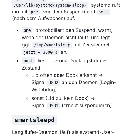
. systemd ruft
/usr/lib/systemd/system-sleep/
ihn mit
(vor dem Suspend) und
pre
post
(nach dem Aufwachen) auf.
: protokolliert den Suspend, warnt,
pre
wenn der Daemon nicht läuft, und legt
ggf.
mit Zeitstempel
/tmp/smartsleep
an.
jetzt + 3600 s
: liest Lid- und Dockingstation-
post
Zustand.
Lid offen
oder
Dock erkannt →
Signal
an den Daemon (Login-
USR2
Watchdog).
sonst (Lid zu, kein Dock) →
Signal
(erneut suspendieren).
USR1
smartsleepd
Langläufer-Daemon, läuft als systemd-User-