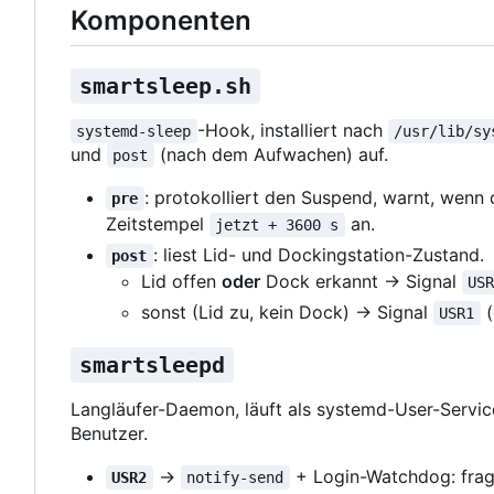
Komponenten
smartsleep.sh
-Hook, installiert nach
systemd-sleep
/usr/lib/sy
und
(nach dem Aufwachen) auf.
post
: protokolliert den Suspend, warnt, wenn 
pre
Zeitstempel
an.
jetzt + 3600 s
: liest Lid- und Dockingstation-Zustand.
post
Lid offen
oder
Dock erkannt → Signal
US
sonst (Lid zu, kein Dock) → Signal
(
USR1
smartsleepd
Langläufer-Daemon, läuft als systemd-User-Servic
Benutzer.
→
+ Login-Watchdog: fra
USR2
notify-send