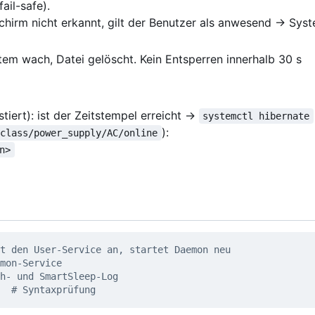
ail-safe).
schirm nicht erkannt, gilt der Benutzer als anwesend → Sys
em wach, Datei gelöscht. Kein Entsperren innerhalb 30 s
stiert): ist der Zeitstempel erreicht →
systemctl hibernate
):
/class/power_supply/AC/online
n>
t den User-Service an, startet Daemon neu
mon-Service
h- und SmartSleep-Log
  
# Syntaxprüfung