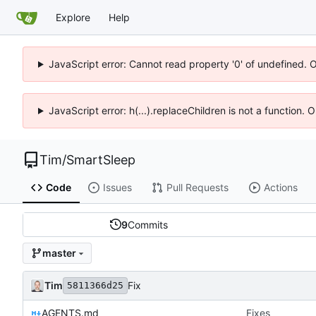
Explore
Help
JavaScript error: Cannot read property '0' of undefined. 
JavaScript error: h(...).replaceChildren is not a function.
Tim
/
SmartSleep
Code
Issues
Pull Requests
Actions
9
Commits
master
Tim
Fix
5811366d25
AGENTS.md
Fixes