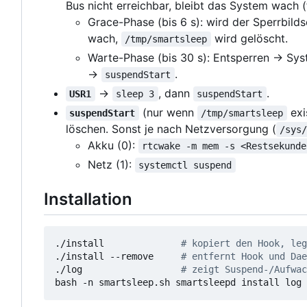
Bus nicht erreichbar, bleibt das System wach (f
Grace-Phase (bis 6 s): wird der Sperrbild
wach,
wird gelöscht.
/tmp/smartsleep
Warte-Phase (bis 30 s): Entsperren → Syst
→
.
suspendStart
→
, dann
.
USR1
sleep 3
suspendStart
(nur wenn
exi
suspendStart
/tmp/smartsleep
löschen. Sonst je nach Netzversorgung (
/sys
Akku (0):
rtcwake -m mem -s <Restsekunde
Netz (1):
systemctl suspend
Installation
./install              
# kopiert den Hook, leg
./install --remove     
# entfernt Hook und Dae
./log                  
# zeigt Suspend-/Aufwac
bash -n smartsleep.sh smartsleepd install log 