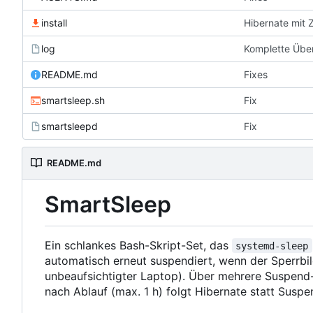
install
Hibernate mit 
log
Komplette Übe
README.md
Fixes
smartsleep.sh
Fix
smartsleepd
Fix
README.md
SmartSleep
Ein schlankes Bash-Skript-Set, das
systemd-sleep
automatisch erneut suspendiert, wenn der Sperrbild
unbeaufsichtigter Laptop). Über mehrere Suspend-
nach Ablauf (max. 1 h) folgt Hibernate statt Suspe