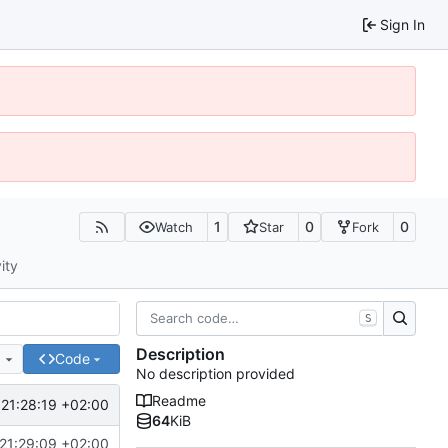
Sign In
1
0
0
Watch
Star
Fork
ity
S
Description
e
Code
No description provided
Readme
21:28:19 +02:00
64
KiB
21:29:09 +02:00