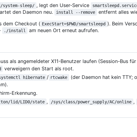
, legt den User-Service
d/system-sleep/
smartsleepd.servic
tartet den Daemon neu.
entfernt alles wi
install --remove
us dem Checkout (
). Beim Ver
ExecStart=$PWD/smartsleepd
—
am neuen Ort erneut aufrufen.
./install
ss als angemeldeter X11-Benutzer laufen (Session-Bus fü
verweigern den Start als root.
d
/
(der Daemon hat kein TTY; 
systemctl hibernate
rtcwake
mm).
chirm-Erkennung.
,
,
tton/lid/LID0/state
/sys/class/power_supply/AC/online