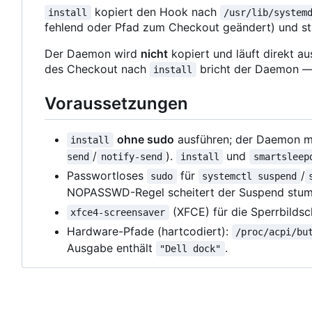
kopiert den Hook nach
install
/usr/lib/system
fehlend oder Pfad zum Checkout geändert) und s
Der Daemon wird
nicht
kopiert und läuft direkt a
des Checkout nach
bricht der Daemon 
install
Voraussetzungen
ohne sudo
ausführen; der Daemon mu
install
/
).
und
send
notify-send
install
smartsleep
Passwortloses
für
/
sudo
systemctl suspend
NOPASSWD-Regel scheitert der Suspend stu
(XFCE) für die Sperrbilds
xfce4-screensaver
Hardware-Pfade (hartcodiert):
/proc/acpi/bu
Ausgabe enthält
.
"Dell dock"