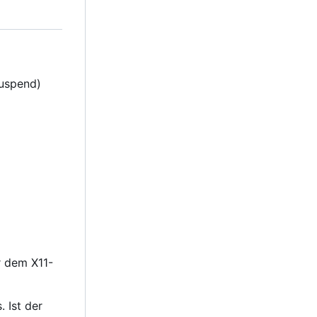
uspend)
r dem X11-
. Ist der