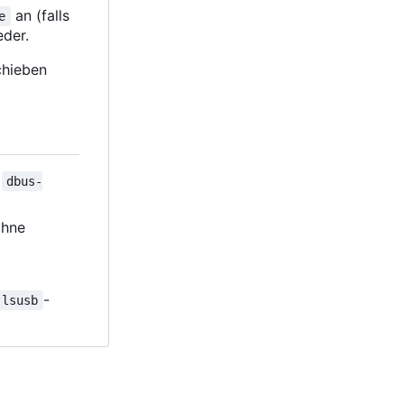
an (falls
e
eder.
schieben
r
dbus-
ohne
-
lsusb