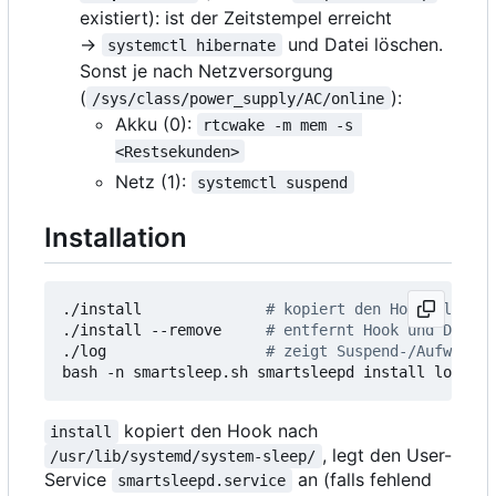
existiert): ist der Zeitstempel erreicht
→
und Datei löschen.
systemctl hibernate
Sonst je nach Netzversorgung
(
):
/sys/class/power_supply/AC/online
Akku (0):
rtcwake -m mem -s 
<Restsekunden>
Netz (1):
systemctl suspend
Installation
./install              
# kopiert den Hook, legt d
./install --remove     
# entfernt Hook und Daemon
./log                  
# zeigt Suspend-/Aufwach- 
bash -n smartsleep.sh smartsleepd install log   
#
kopiert den Hook nach
install
, legt den User-
/usr/lib/systemd/system-sleep/
Service
an (falls fehlend
smartsleepd.service