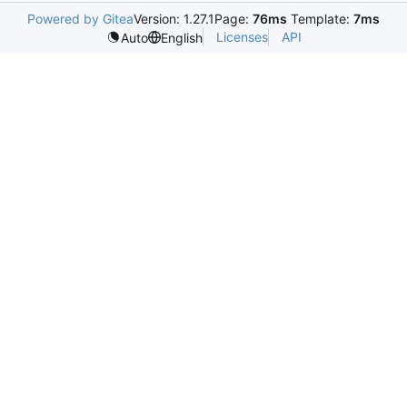
Powered by Gitea
Version: 1.27.1
Page:
76ms
Template:
7ms
Licenses
API
Auto
English