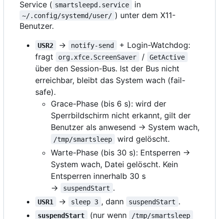
Service (
in
smartsleepd.service
) unter dem X11-
~/.config/systemd/user/
Benutzer.
→
+ Login-Watchdog:
USR2
notify-send
fragt
/
org.xfce.ScreenSaver
GetActive
über den Session-Bus. Ist der Bus nicht
erreichbar, bleibt das System wach (fail-
safe).
Grace-Phase (bis 6 s): wird der
Sperrbildschirm nicht erkannt, gilt der
Benutzer als anwesend → System wach,
wird gelöscht.
/tmp/smartsleep
Warte-Phase (bis 30 s): Entsperren →
System wach, Datei gelöscht. Kein
Entsperren innerhalb 30 s
→
.
suspendStart
→
, dann
.
USR1
sleep 3
suspendStart
(nur wenn
suspendStart
/tmp/smartsleep