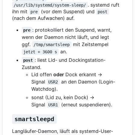
. systemd ruft
/usr/lib/systemd/system-sleep/
ihn mit
(vor dem Suspend) und
pre
post
(nach dem Aufwachen) auf.
: protokolliert den Suspend, warnt,
pre
wenn der Daemon nicht läuft, und legt
ggf.
mit Zeitstempel
/tmp/smartsleep
an.
jetzt + 3600 s
: liest Lid- und Dockingstation-
post
Zustand.
Lid offen
oder
Dock erkannt →
Signal
an den Daemon (Login-
USR2
Watchdog).
sonst (Lid zu, kein Dock) →
Signal
(erneut suspendieren).
USR1
smartsleepd
Langläufer-Daemon, läuft als systemd-User-