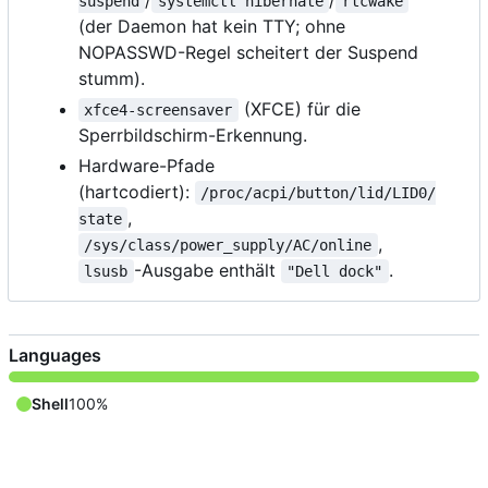
/
/
suspend
systemctl hibernate
rtcwake
(der Daemon hat kein TTY; ohne
NOPASSWD-Regel scheitert der Suspend
stumm).
(XFCE) für die
xfce4-screensaver
Sperrbildschirm-Erkennung.
Hardware-Pfade
(hartcodiert):
/proc/acpi/button/lid/LID0/
,
state
,
/sys/class/power_supply/AC/online
-Ausgabe enthält
.
lsusb
"Dell dock"
Languages
Shell
100%