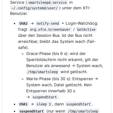
Service (
in
smartsleepd.service
) unter dem X11-
~/.config/systemd/user/
Benutzer.
→
+ Login-Watchdog:
USR2
notify-send
fragt
/
org.xfce.ScreenSaver
GetActive
über den Session-Bus. Ist der Bus nicht
erreichbar, bleibt das System wach (fail-
safe).
Grace-Phase (bis 6 s): wird der
Sperrbildschirm nicht erkannt, gilt der
Benutzer als anwesend → System wach,
wird gelöscht.
/tmp/smartsleep
Warte-Phase (bis 30 s): Entsperren →
System wach, Datei gelöscht. Kein
Entsperren innerhalb 30 s
→
.
suspendStart
→
, dann
.
USR1
sleep 3
suspendStart
(nur wenn
suspendStart
/tmp/smartsleep