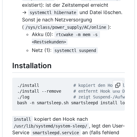
existiert): ist der Zeitstempel erreicht
→
und Datei löschen.
systemctl hibernate
Sonst je nach Netzversorgung
(
):
/sys/class/power_supply/AC/online
Akku (0):
rtcwake -m mem -s 
<Restsekunden>
Netz (1):
systemctl suspend
Installation
./install              
# kopiert den Hook, legt d
./install --remove     
# entfernt Hook und Daemon
./log                  
# zeigt Suspend-/Aufwach- 
bash -n smartsleep.sh smartsleepd install log   
#
kopiert den Hook nach
install
, legt den User-
/usr/lib/systemd/system-sleep/
Service
an (falls fehlend
smartsleepd.service