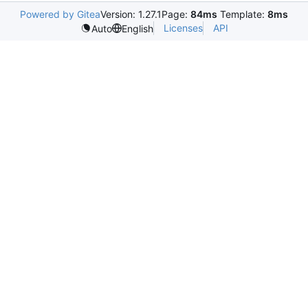
Powered by Gitea
Version: 1.27.1
Page:
84ms
Template:
8ms
Licenses
API
Auto
English