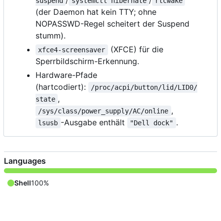
/
/
suspend
systemctl hibernate
rtcwake
(der Daemon hat kein TTY; ohne
NOPASSWD-Regel scheitert der Suspend
stumm).
(XFCE) für die
xfce4-screensaver
Sperrbildschirm-Erkennung.
Hardware-Pfade
(hartcodiert):
/proc/acpi/button/lid/LID0/
,
state
,
/sys/class/power_supply/AC/online
-Ausgabe enthält
.
lsusb
"Dell dock"
Languages
Shell
100%