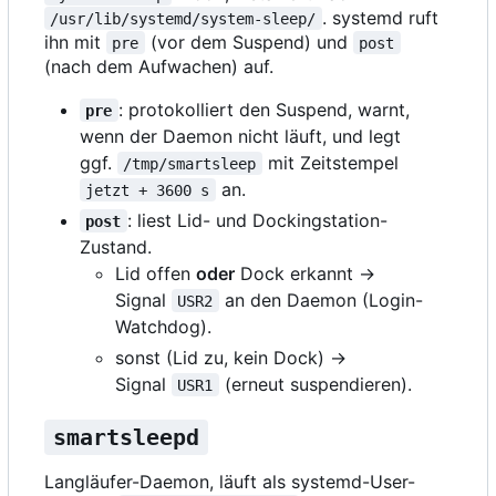
. systemd ruft
/usr/lib/systemd/system-sleep/
ihn mit
(vor dem Suspend) und
pre
post
(nach dem Aufwachen) auf.
: protokolliert den Suspend, warnt,
pre
wenn der Daemon nicht läuft, und legt
ggf.
mit Zeitstempel
/tmp/smartsleep
an.
jetzt + 3600 s
: liest Lid- und Dockingstation-
post
Zustand.
Lid offen
oder
Dock erkannt →
Signal
an den Daemon (Login-
USR2
Watchdog).
sonst (Lid zu, kein Dock) →
Signal
(erneut suspendieren).
USR1
smartsleepd
Langläufer-Daemon, läuft als systemd-User-