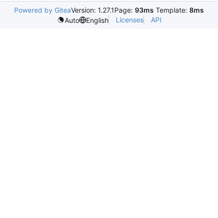
Powered by Gitea
Version: 1.27.1
Page:
93ms
Template:
8ms
Licenses
API
Auto
English