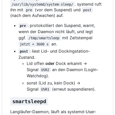
. systemd ruft
/usr/lib/systemd/system-sleep/
ihn mit
(vor dem Suspend) und
pre
post
(nach dem Aufwachen) auf.
: protokolliert den Suspend, warnt,
pre
wenn der Daemon nicht läuft, und legt
ggf.
mit Zeitstempel
/tmp/smartsleep
an.
jetzt + 3600 s
: liest Lid- und Dockingstation-
post
Zustand.
Lid offen
oder
Dock erkannt →
Signal
an den Daemon (Login-
USR2
Watchdog).
sonst (Lid zu, kein Dock) →
Signal
(erneut suspendieren).
USR1
smartsleepd
Langläufer-Daemon, läuft als systemd-User-