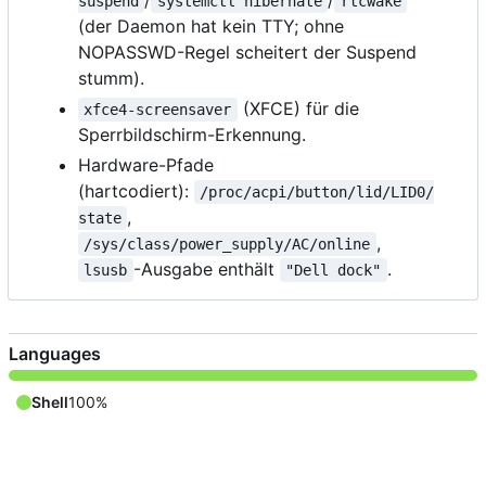
/
/
suspend
systemctl hibernate
rtcwake
(der Daemon hat kein TTY; ohne
NOPASSWD-Regel scheitert der Suspend
stumm).
(XFCE) für die
xfce4-screensaver
Sperrbildschirm-Erkennung.
Hardware-Pfade
(hartcodiert):
/proc/acpi/button/lid/LID0/
,
state
,
/sys/class/power_supply/AC/online
-Ausgabe enthält
.
lsusb
"Dell dock"
Languages
Shell
100%