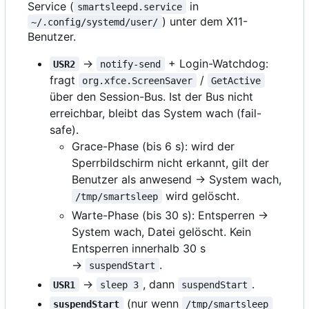
Service (
in
smartsleepd.service
) unter dem X11-
~/.config/systemd/user/
Benutzer.
→
+ Login-Watchdog:
USR2
notify-send
fragt
/
org.xfce.ScreenSaver
GetActive
über den Session-Bus. Ist der Bus nicht
erreichbar, bleibt das System wach (fail-
safe).
Grace-Phase (bis 6 s): wird der
Sperrbildschirm nicht erkannt, gilt der
Benutzer als anwesend → System wach,
wird gelöscht.
/tmp/smartsleep
Warte-Phase (bis 30 s): Entsperren →
System wach, Datei gelöscht. Kein
Entsperren innerhalb 30 s
→
.
suspendStart
→
, dann
.
USR1
sleep 3
suspendStart
(nur wenn
suspendStart
/tmp/smartsleep