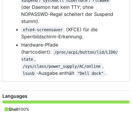
/
/
suspend
systemctl hibernate
rtcwake
(der Daemon hat kein TTY; ohne
NOPASSWD-Regel scheitert der Suspend
stumm).
(XFCE) für die
xfce4-screensaver
Sperrbildschirm-Erkennung.
Hardware-Pfade
(hartcodiert):
/proc/acpi/button/lid/LID0/
,
state
,
/sys/class/power_supply/AC/online
-Ausgabe enthält
.
lsusb
"Dell dock"
Languages
Shell
100%