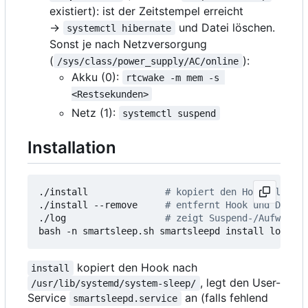
existiert): ist der Zeitstempel erreicht
→
und Datei löschen.
systemctl hibernate
Sonst je nach Netzversorgung
(
):
/sys/class/power_supply/AC/online
Akku (0):
rtcwake -m mem -s 
<Restsekunden>
Netz (1):
systemctl suspend
Installation
./install              
# kopiert den Hook, legt d
./install --remove     
# entfernt Hook und Daemon
./log                  
# zeigt Suspend-/Aufwach- 
bash -n smartsleep.sh smartsleepd install log   
#
kopiert den Hook nach
install
, legt den User-
/usr/lib/systemd/system-sleep/
Service
an (falls fehlend
smartsleepd.service