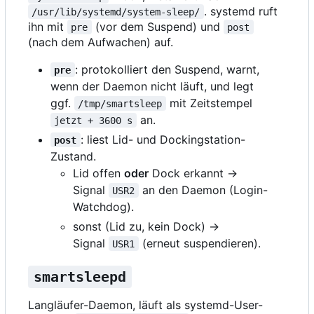
. systemd ruft
/usr/lib/systemd/system-sleep/
ihn mit
(vor dem Suspend) und
pre
post
(nach dem Aufwachen) auf.
: protokolliert den Suspend, warnt,
pre
wenn der Daemon nicht läuft, und legt
ggf.
mit Zeitstempel
/tmp/smartsleep
an.
jetzt + 3600 s
: liest Lid- und Dockingstation-
post
Zustand.
Lid offen
oder
Dock erkannt →
Signal
an den Daemon (Login-
USR2
Watchdog).
sonst (Lid zu, kein Dock) →
Signal
(erneut suspendieren).
USR1
smartsleepd
Langläufer-Daemon, läuft als systemd-User-