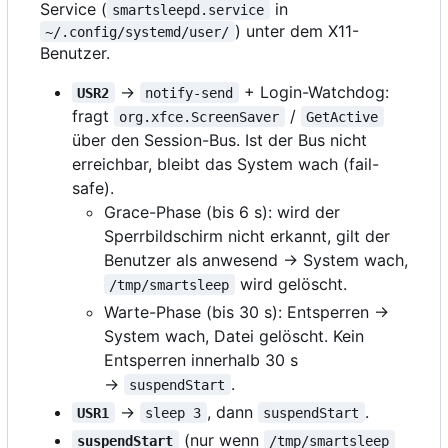
Service (
in
smartsleepd.service
) unter dem X11-
~/.config/systemd/user/
Benutzer.
→
+ Login-Watchdog:
USR2
notify-send
fragt
/
org.xfce.ScreenSaver
GetActive
über den Session-Bus. Ist der Bus nicht
erreichbar, bleibt das System wach (fail-
safe).
Grace-Phase (bis 6 s): wird der
Sperrbildschirm nicht erkannt, gilt der
Benutzer als anwesend → System wach,
wird gelöscht.
/tmp/smartsleep
Warte-Phase (bis 30 s): Entsperren →
System wach, Datei gelöscht. Kein
Entsperren innerhalb 30 s
→
.
suspendStart
→
, dann
.
USR1
sleep 3
suspendStart
(nur wenn
suspendStart
/tmp/smartsleep