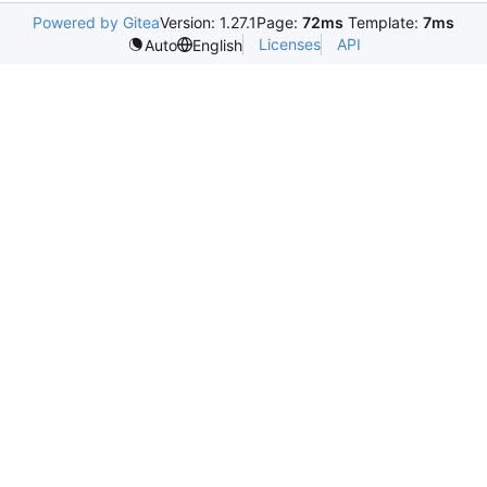
Powered by Gitea
Version: 1.27.1
Page:
72ms
Template:
7ms
Licenses
API
Auto
English