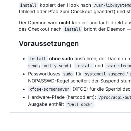
kopiert den Hook nach
install
/usr/lib/system
fehlend oder Pfad zum Checkout geändert) und s
Der Daemon wird
nicht
kopiert und läuft direkt a
des Checkout nach
bricht der Daemon 
install
Voraussetzungen
ohne sudo
ausführen; der Daemon mu
install
/
).
und
send
notify-send
install
smartsleep
Passwortloses
für
/
sudo
systemctl suspend
NOPASSWD-Regel scheitert der Suspend stu
(XFCE) für die Sperrbilds
xfce4-screensaver
Hardware-Pfade (hartcodiert):
/proc/acpi/bu
Ausgabe enthält
.
"Dell dock"