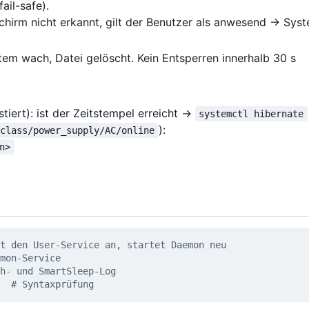
ail-safe).
schirm nicht erkannt, gilt der Benutzer als anwesend → Sys
em wach, Datei gelöscht. Kein Entsperren innerhalb 30 s
stiert): ist der Zeitstempel erreicht →
systemctl hibernate
):
/class/power_supply/AC/online
n>
t den User-Service an, startet Daemon neu
mon-Service
h- und SmartSleep-Log
  
# Syntaxprüfung