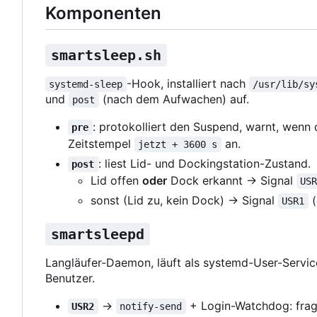
Komponenten
smartsleep.sh
-Hook, installiert nach
systemd-sleep
/usr/lib/sy
und
(nach dem Aufwachen) auf.
post
: protokolliert den Suspend, warnt, wenn 
pre
Zeitstempel
an.
jetzt + 3600 s
: liest Lid- und Dockingstation-Zustand.
post
Lid offen
oder
Dock erkannt → Signal
US
sonst (Lid zu, kein Dock) → Signal
(
USR1
smartsleepd
Langläufer-Daemon, läuft als systemd-User-Servic
Benutzer.
→
+ Login-Watchdog: fra
USR2
notify-send