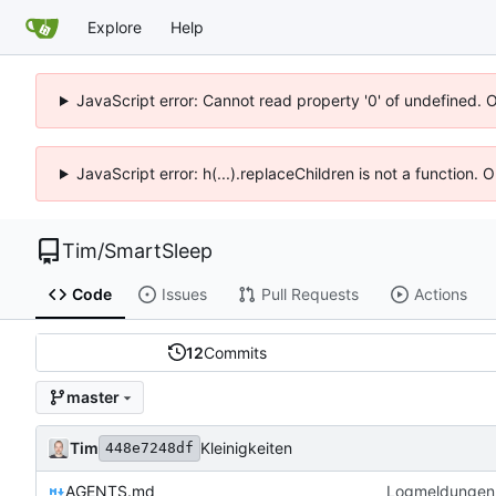
Explore
Help
JavaScript error: Cannot read property '0' of undefined. 
JavaScript error: h(...).replaceChildren is not a function.
Tim
/
SmartSleep
Code
Issues
Pull Requests
Actions
12
Commits
master
Tim
Kleinigkeiten
448e7248df
AGENTS.md
Logmeldungen 