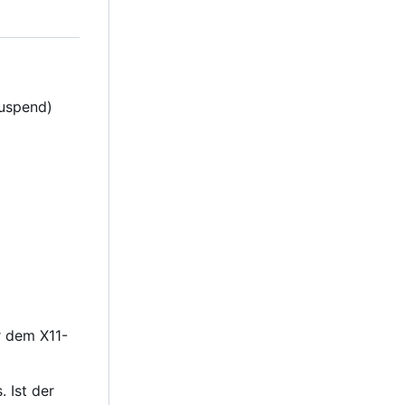
uspend)
r dem X11-
. Ist der