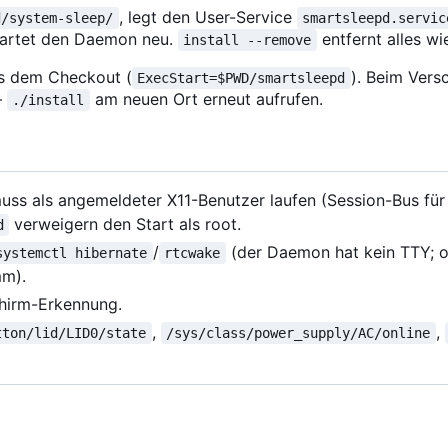
, legt den User-Service
d/system-sleep/
smartsleepd.servic
tartet den Daemon neu.
entfernt alles wi
install --remove
us dem Checkout (
). Beim Ver
ExecStart=$PWD/smartsleepd
—
am neuen Ort erneut aufrufen.
./install
ss als angemeldeter X11-Benutzer laufen (Session-Bus fü
verweigern den Start als root.
d
/
(der Daemon hat kein TTY; 
systemctl hibernate
rtcwake
mm).
chirm-Erkennung.
,
,
tton/lid/LID0/state
/sys/class/power_supply/AC/online