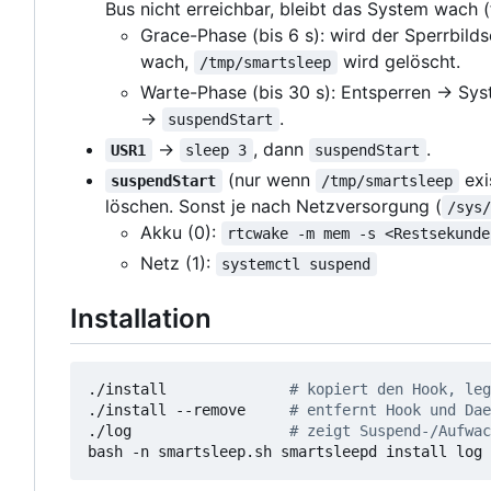
Bus nicht erreichbar, bleibt das System wach (f
Grace-Phase (bis 6 s): wird der Sperrbild
wach,
wird gelöscht.
/tmp/smartsleep
Warte-Phase (bis 30 s): Entsperren → Syst
→
.
suspendStart
→
, dann
.
USR1
sleep 3
suspendStart
(nur wenn
exi
suspendStart
/tmp/smartsleep
löschen. Sonst je nach Netzversorgung (
/sys
Akku (0):
rtcwake -m mem -s <Restsekunde
Netz (1):
systemctl suspend
Installation
./install              
# kopiert den Hook, leg
./install --remove     
# entfernt Hook und Dae
./log                  
# zeigt Suspend-/Aufwac
bash -n smartsleep.sh smartsleepd install log 