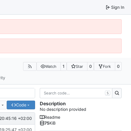
Sign In
1
0
0
Watch
Star
Fork
ity
S
Description
e
Code
No description provided
Readme
20:45:16 +02:00
75
KiB
19:25:47 +02:00