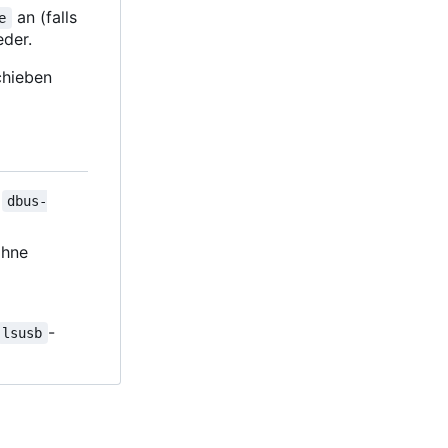
an (falls
e
eder.
schieben
r
dbus-
ohne
-
lsusb