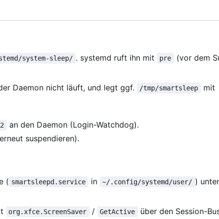
. systemd ruft ihn mit
(vor dem S
stemd/system-sleep/
pre
der Daemon nicht läuft, und legt ggf.
mit
/tmp/smartsleep
an den Daemon (Login-Watchdog).
R2
erneut suspendieren).
e (
in
) unte
smartsleepd.service
~/.config/systemd/user/
gt
/
über den Session-Bus
org.xfce.ScreenSaver
GetActive