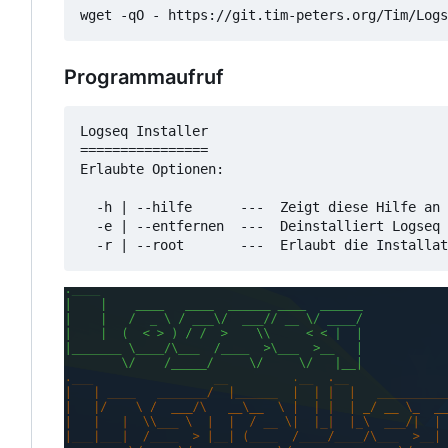
wget -qO - https://git.tim-peters.org/Tim/Logs
Programmaufruf
Logseq Installer

================

Erlaubte Optionen:

  -h | --hilfe      ---  Zeigt diese Hilfe an

  -e | --entfernen  ---  Deinstalliert Logseq
