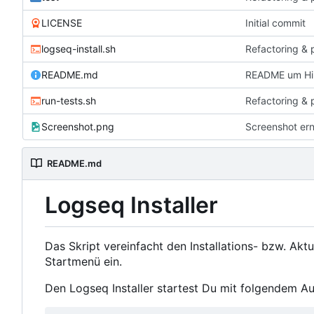
LICENSE
Initial commit
logseq-install.sh
Refactoring & 
README.md
README um Hin
run-tests.sh
Refactoring & 
Screenshot.png
Screenshot er
README.md
Logseq Installer
Das Skript vereinfacht den Installations- bzw. Akt
Startmenü ein.
Den Logseq Installer startest Du mit folgendem Au