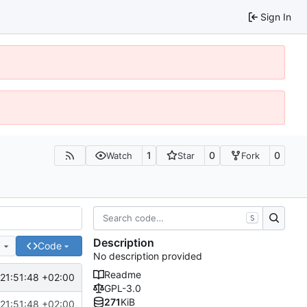
Sign In
1
0
0
Watch
Star
Fork
S
Description
e
Code
No description provided
Readme
21:51:48 +02:00
GPL-3.0
271
KiB
21:51:48 +02:00