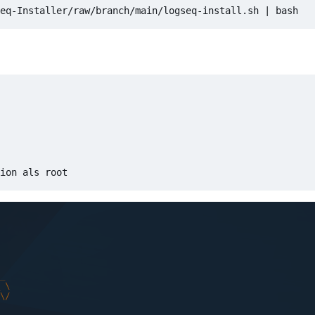
eq-Installer/raw/branch/main/logseq-install.sh 
|