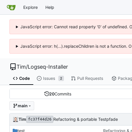
Explore
Help
JavaScript error: Cannot read property '0' of undefined. 
JavaScript error: h(...).replaceChildren is not a function.
Tim
/
Logseq-Installer
Code
Issues
Pull Requests
Packa
2
20
Commits
main
Tim
Refactoring & portable Testpfade
fc37f44d26
test
Refactoring & 