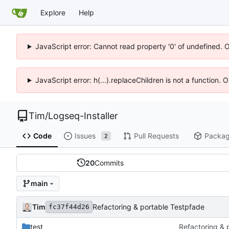
Explore
Help
JavaScript error: Cannot read property '0' of undefined. 
JavaScript error: h(...).replaceChildren is not a function.
Tim
/
Logseq-Installer
Code
Issues
Pull Requests
Packa
2
20
Commits
main
Tim
Refactoring & portable Testpfade
fc37f44d26
test
Refactoring & 