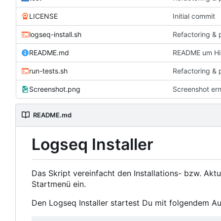
LICENSE
Initial commit
logseq-install.sh
Refactoring & 
README.md
README um Hin
run-tests.sh
Refactoring & 
Screenshot.png
Screenshot er
README.md
Logseq Installer
Das Skript vereinfacht den Installations- bzw. Akt
Startmenü ein.
Den Logseq Installer startest Du mit folgendem Au