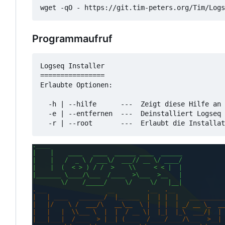
wget -qO - https://git.tim-peters.org/Tim/Logs
Programmaufruf
Logseq Installer

================

Erlaubte Optionen:

  -h | --hilfe      ---  Zeigt diese Hilfe an

  -e | --entfernen  ---  Deinstalliert Logseq
