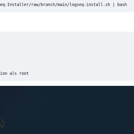
eq-Installer/raw/branch/main/logseq-install.sh 
|