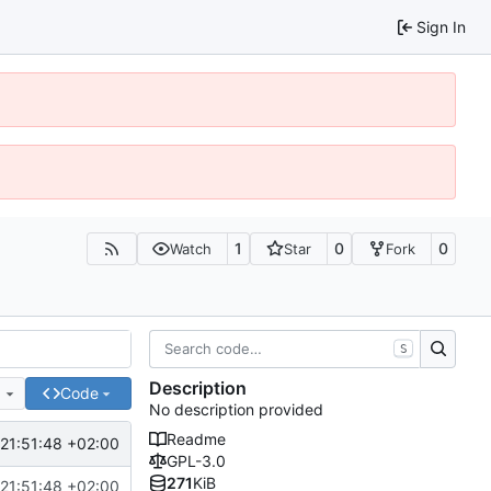
Sign In
1
0
0
Watch
Star
Fork
S
Description
e
Code
No description provided
Readme
21:51:48 +02:00
GPL-3.0
271
KiB
21:51:48 +02:00