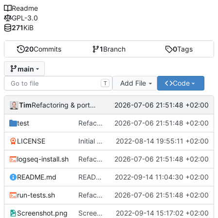
Readme
GPL-3.0
271
KiB
20
Commits
1
Branch
0
Tags
main
Add File
Code
T
Tim
2026-07-06 21:51:48 +02:00
Refactoring & portable Testpfade
test
Refactoring & portable Testpfade
2026-07-06 21:51:48 +02:00
LICENSE
Initial commit
2022-08-14 19:55:11 +02:00
logseq-install.sh
Refactoring & portable Testpfade
2026-07-06 21:51:48 +02:00
README.md
README um Hinweis auf symbolischen Link ergänzt
2022-09-14 11:04:30 +02:00
run-tests.sh
Refactoring & portable Testpfade
2026-07-06 21:51:48 +02:00
Screenshot.png
Screenshot erneuert
2022-09-14 15:17:02 +02:00