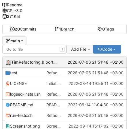
Readme
GPL-3.0
271
KiB
20
Commits
1
Branch
0
Tags
main
Add File
Code
T
Tim
2026-07-06 21:51:48 +02:00
Refactoring & portable Testpfade
test
Refactoring & portable Testpfade
2026-07-06 21:51:48 +02:00
LICENSE
Initial commit
2022-08-14 19:55:11 +02:00
logseq-install.sh
Refactoring & portable Testpfade
2026-07-06 21:51:48 +02:00
README.md
README um Hinweis auf symbolischen Link ergänzt
2022-09-14 11:04:30 +02:00
run-tests.sh
Refactoring & portable Testpfade
2026-07-06 21:51:48 +02:00
Screenshot.png
Screenshot erneuert
2022-09-14 15:17:02 +02:00