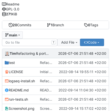
Readme
GPL-3.0
271
KiB
20
Commits
1
Branch
0
Tags
main
Add File
Code
T
Tim
2026-07-06 21:51:48 +02:00
Refactoring & portable Testpfade
test
Refactoring & portable Testpfade
2026-07-06 21:51:48 +02:00
LICENSE
Initial commit
2022-08-14 19:55:11 +02:00
logseq-install.sh
Refactoring & portable Testpfade
2026-07-06 21:51:48 +02:00
README.md
README um Hinweis auf symbolischen Link ergänzt
2022-09-14 11:04:30 +02:00
run-tests.sh
Refactoring & portable Testpfade
2026-07-06 21:51:48 +02:00
Screenshot.png
Screenshot erneuert
2022-09-14 15:17:02 +02:00