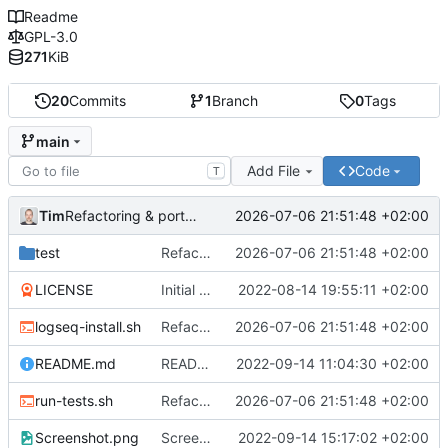
Readme
GPL-3.0
271
KiB
20
Commits
1
Branch
0
Tags
main
Add File
Code
T
Tim
2026-07-06 21:51:48 +02:00
Refactoring & portable Testpfade
test
Refactoring & portable Testpfade
2026-07-06 21:51:48 +02:00
LICENSE
Initial commit
2022-08-14 19:55:11 +02:00
logseq-install.sh
Refactoring & portable Testpfade
2026-07-06 21:51:48 +02:00
README.md
README um Hinweis auf symbolischen Link ergänzt
2022-09-14 11:04:30 +02:00
run-tests.sh
Refactoring & portable Testpfade
2026-07-06 21:51:48 +02:00
Screenshot.png
Screenshot erneuert
2022-09-14 15:17:02 +02:00