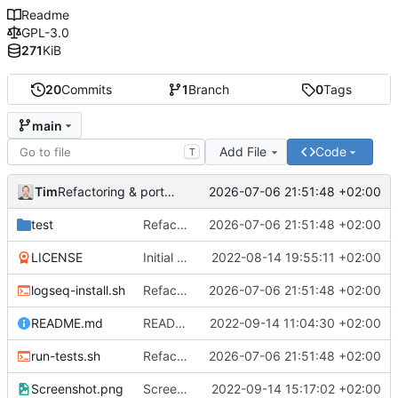
Readme
GPL-3.0
271
KiB
20
Commits
1
Branch
0
Tags
main
Add File
Code
T
Tim
2026-07-06 21:51:48 +02:00
Refactoring & portable Testpfade
test
Refactoring & portable Testpfade
2026-07-06 21:51:48 +02:00
LICENSE
Initial commit
2022-08-14 19:55:11 +02:00
logseq-install.sh
Refactoring & portable Testpfade
2026-07-06 21:51:48 +02:00
README.md
README um Hinweis auf symbolischen Link ergänzt
2022-09-14 11:04:30 +02:00
run-tests.sh
Refactoring & portable Testpfade
2026-07-06 21:51:48 +02:00
Screenshot.png
Screenshot erneuert
2022-09-14 15:17:02 +02:00