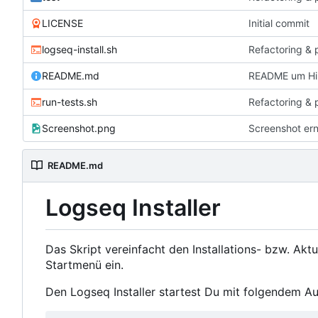
LICENSE
Initial commit
logseq-install.sh
Refactoring & 
README.md
README um Hin
run-tests.sh
Refactoring & 
Screenshot.png
Screenshot er
README.md
Logseq Installer
Das Skript vereinfacht den Installations- bzw. Akt
Startmenü ein.
Den Logseq Installer startest Du mit folgendem Au