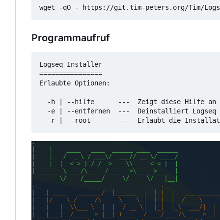
wget -qO - https://git.tim-peters.org/Tim/Logs
Programmaufruf
Logseq Installer

================

Erlaubte Optionen:

  -h | --hilfe      ---  Zeigt diese Hilfe an

  -e | --entfernen  ---  Deinstalliert Logseq
