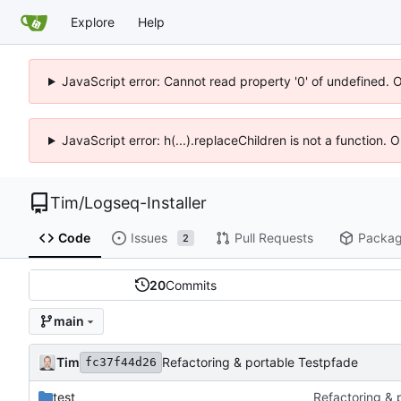
Explore
Help
JavaScript error: Cannot read property '0' of undefined. 
JavaScript error: h(...).replaceChildren is not a function.
Tim
/
Logseq-Installer
Code
Issues
Pull Requests
Packa
2
20
Commits
main
Tim
Refactoring & portable Testpfade
fc37f44d26
test
Refactoring & 