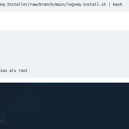
eq-Installer/raw/branch/main/logseq-install.sh 
|