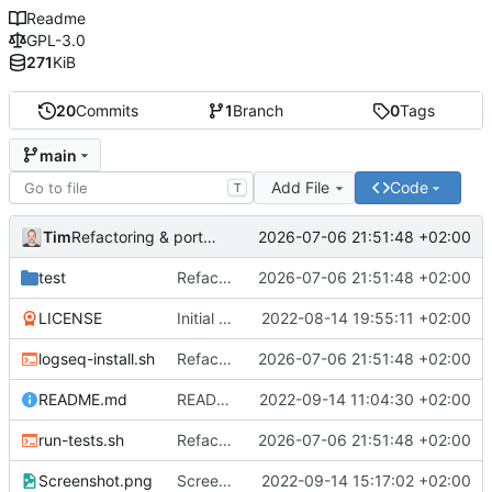
Readme
GPL-3.0
271
KiB
20
Commits
1
Branch
0
Tags
main
Add File
Code
T
Tim
2026-07-06 21:51:48 +02:00
Refactoring & portable Testpfade
test
Refactoring & portable Testpfade
2026-07-06 21:51:48 +02:00
LICENSE
Initial commit
2022-08-14 19:55:11 +02:00
logseq-install.sh
Refactoring & portable Testpfade
2026-07-06 21:51:48 +02:00
README.md
README um Hinweis auf symbolischen Link ergänzt
2022-09-14 11:04:30 +02:00
run-tests.sh
Refactoring & portable Testpfade
2026-07-06 21:51:48 +02:00
Screenshot.png
Screenshot erneuert
2022-09-14 15:17:02 +02:00