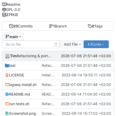
Readme
GPL-3.0
271
KiB
20
Commits
1
Branch
0
Tags
main
Add File
Code
T
Tim
2026-07-06 21:51:48 +02:00
Refactoring & portable Testpfade
test
Refactoring & portable Testpfade
2026-07-06 21:51:48 +02:00
LICENSE
Initial commit
2022-08-14 19:55:11 +02:00
logseq-install.sh
Refactoring & portable Testpfade
2026-07-06 21:51:48 +02:00
README.md
README um Hinweis auf symbolischen Link ergänzt
2022-09-14 11:04:30 +02:00
run-tests.sh
Refactoring & portable Testpfade
2026-07-06 21:51:48 +02:00
Screenshot.png
Screenshot erneuert
2022-09-14 15:17:02 +02:00