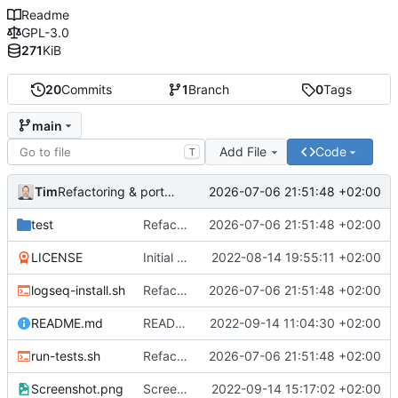
Readme
GPL-3.0
271
KiB
20
Commits
1
Branch
0
Tags
main
Add File
Code
T
Tim
2026-07-06 21:51:48 +02:00
Refactoring & portable Testpfade
test
Refactoring & portable Testpfade
2026-07-06 21:51:48 +02:00
LICENSE
Initial commit
2022-08-14 19:55:11 +02:00
logseq-install.sh
Refactoring & portable Testpfade
2026-07-06 21:51:48 +02:00
README.md
README um Hinweis auf symbolischen Link ergänzt
2022-09-14 11:04:30 +02:00
run-tests.sh
Refactoring & portable Testpfade
2026-07-06 21:51:48 +02:00
Screenshot.png
Screenshot erneuert
2022-09-14 15:17:02 +02:00