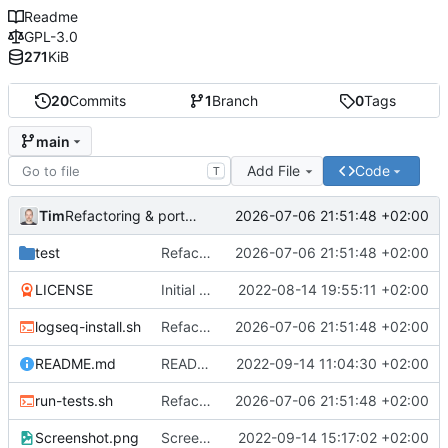
Readme
GPL-3.0
271
KiB
20
Commits
1
Branch
0
Tags
main
Add File
Code
T
Tim
2026-07-06 21:51:48 +02:00
Refactoring & portable Testpfade
test
Refactoring & portable Testpfade
2026-07-06 21:51:48 +02:00
LICENSE
Initial commit
2022-08-14 19:55:11 +02:00
logseq-install.sh
Refactoring & portable Testpfade
2026-07-06 21:51:48 +02:00
README.md
README um Hinweis auf symbolischen Link ergänzt
2022-09-14 11:04:30 +02:00
run-tests.sh
Refactoring & portable Testpfade
2026-07-06 21:51:48 +02:00
Screenshot.png
Screenshot erneuert
2022-09-14 15:17:02 +02:00