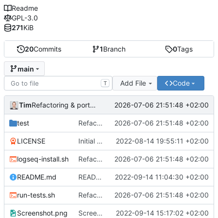
Readme
GPL-3.0
271
KiB
20
Commits
1
Branch
0
Tags
main
Add File
Code
T
Tim
2026-07-06 21:51:48 +02:00
Refactoring & portable Testpfade
test
Refactoring & portable Testpfade
2026-07-06 21:51:48 +02:00
LICENSE
Initial commit
2022-08-14 19:55:11 +02:00
logseq-install.sh
Refactoring & portable Testpfade
2026-07-06 21:51:48 +02:00
README.md
README um Hinweis auf symbolischen Link ergänzt
2022-09-14 11:04:30 +02:00
run-tests.sh
Refactoring & portable Testpfade
2026-07-06 21:51:48 +02:00
Screenshot.png
Screenshot erneuert
2022-09-14 15:17:02 +02:00