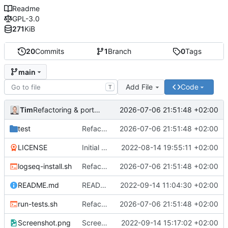
Readme
GPL-3.0
271
KiB
20
Commits
1
Branch
0
Tags
main
Add File
Code
T
Tim
2026-07-06 21:51:48 +02:00
Refactoring & portable Testpfade
test
Refactoring & portable Testpfade
2026-07-06 21:51:48 +02:00
LICENSE
Initial commit
2022-08-14 19:55:11 +02:00
logseq-install.sh
Refactoring & portable Testpfade
2026-07-06 21:51:48 +02:00
README.md
README um Hinweis auf symbolischen Link ergänzt
2022-09-14 11:04:30 +02:00
run-tests.sh
Refactoring & portable Testpfade
2026-07-06 21:51:48 +02:00
Screenshot.png
Screenshot erneuert
2022-09-14 15:17:02 +02:00