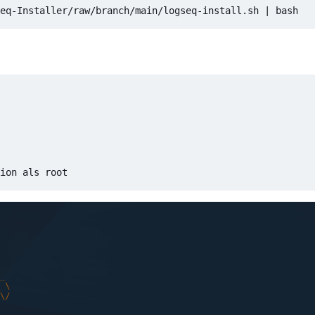
eq-Installer/raw/branch/main/logseq-install.sh 
|