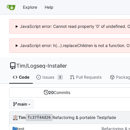
Explore
Help
JavaScript error: Cannot read property '0' of undefined. 
JavaScript error: h(...).replaceChildren is not a function.
Tim
/
Logseq-Installer
Code
Issues
Pull Requests
Packa
2
20
Commits
main
Tim
Refactoring & portable Testpfade
fc37f44d26
test
Refactoring & 