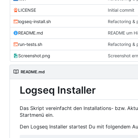
LICENSE
Initial commit
logseq-install.sh
Refactoring & 
README.md
README um Hin
run-tests.sh
Refactoring & 
Screenshot.png
Screenshot er
README.md
Logseq Installer
Das Skript vereinfacht den Installations- bzw. Akt
Startmenü ein.
Den Logseq Installer startest Du mit folgendem Au