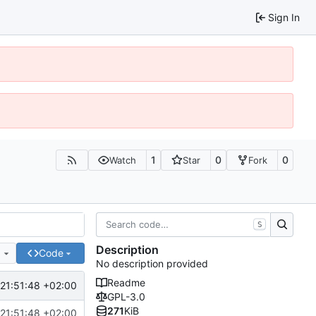
Sign In
1
0
0
Watch
Star
Fork
S
Description
e
Code
No description provided
Readme
21:51:48 +02:00
GPL-3.0
271
KiB
21:51:48 +02:00