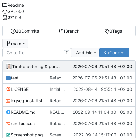
Readme
GPL-3.0
271
KiB
20
Commits
1
Branch
0
Tags
main
Add File
Code
T
Tim
2026-07-06 21:51:48 +02:00
Refactoring & portable Testpfade
test
Refactoring & portable Testpfade
2026-07-06 21:51:48 +02:00
LICENSE
Initial commit
2022-08-14 19:55:11 +02:00
logseq-install.sh
Refactoring & portable Testpfade
2026-07-06 21:51:48 +02:00
README.md
README um Hinweis auf symbolischen Link ergänzt
2022-09-14 11:04:30 +02:00
run-tests.sh
Refactoring & portable Testpfade
2026-07-06 21:51:48 +02:00
Screenshot.png
Screenshot erneuert
2022-09-14 15:17:02 +02:00